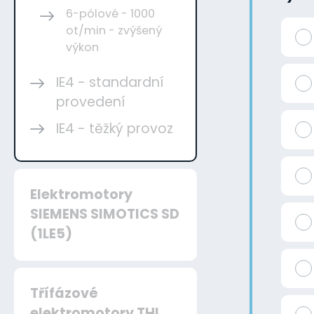
6-pólové - 1000
ot/min - zvýšený
výkon
IE4 - standardní
provedení
IE4 - těžký provoz
Elektromotory
SIEMENS SIMOTICS SD
(1LE5)
Třífázové
elektromotory THL