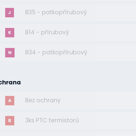
B35 - patkopřírubový
J
B14 - přírubový
K
B34 - patkopřírubový
N
chrana
Bez ochrany
A
3ks PTC termistorů
B