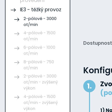
provedení
IE3 - těžký provoz
2-pólové - 3000
ot/min
4-pólové - 1500
ot/min
Dostupnost
6-pólové - 1000
ot/min
8-pólové - 750
Konfig
ot/min
2-pólové - 3000
ot/min - zvýšený
Zvo
1.
výkon
(po
4-pólové - 1500
ot/min - zvýšený
výkon
1) N