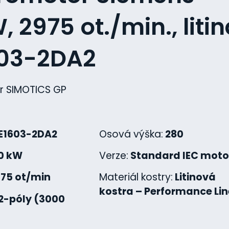
 2975 ot./min., litin
603-2DA2
r SIMOTICS GP
E1603-2DA2
Osová výška:
280
0 kW
Verze:
Standard IEC moto
975 ot/min
Materiál kostry:
Litinová
kostra – Performance Lin
2-póly (3000