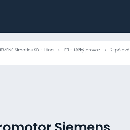
IEMENS Simotics SD - litina
IE3 - těžký provoz
2-pólové
tromotor Siemens