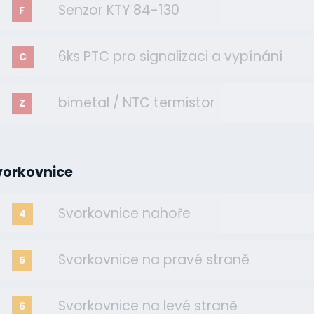
Senzor KTY 84-130
F
6ks PTC pro signalizaci a vypínání
C
bimetal / NTC termistor
Z
vorkovnice
Svorkovnice nahoře
4
Svorkovnice na pravé straně
5
Svorkovnice na levé straně
6