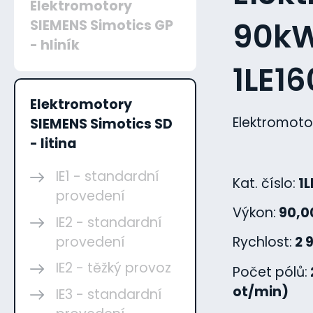
Elektromotory
90kW,
SIEMENS Simotics GP
- hliník
1LE1
Elektromotory
Elektromoto
SIEMENS Simotics SD
- litina
IE1 - standardní
Kat. číslo:
1L
provedení
Výkon:
90,0
IE2 - standardní
provedení
Rychlost:
2 
IE2 - těžký provoz
Počet pólů:
ot/min)
IE3 - standardní