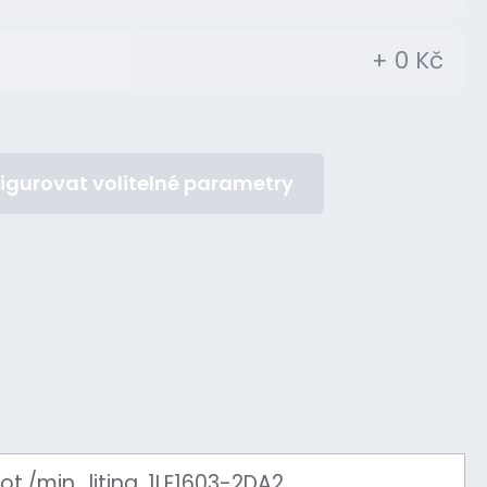
+ 0 Kč
igurovat volitelné parametry
./min., litina, 1LE1603-2DA2