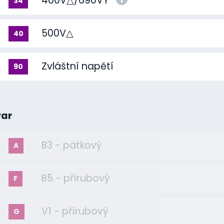
400V△/690VY
34
500V△
40
Zvláštní napětí
90
var
B3 - patkový
A
B5 - přírubový
F
V1 - přírubový
G