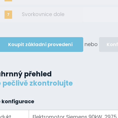
Svorkovnice dole
7
nebo
Koupit základní provedení
Konf
hrnný přehled
 pečlivě zkontrolujte
 konfigurace
dukt
Elektromotor Siemens 90kW, 2975 ot