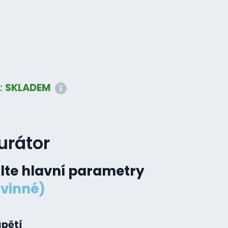
:
SKLADEM
urátor
lte hlavní parametry
vinné)
apětí