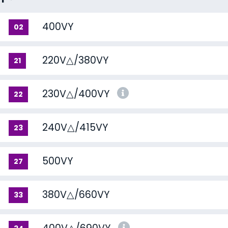
400VY
02
220V△/380VY
21
230V△/400VY
22
240V△/415VY
23
500VY
27
380V△/660VY
33