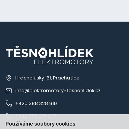
Hracholusky 131, Prachatice
info@elektromotory-tesnohlidek.cz
+420 388 328 919
+420 775 971 887
Používáme soubory cookies