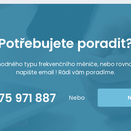
Potřebujete poradit
vhodného typu frekvenčního měniče, nebo rovn
napište email ! Rádi vám poradíme.
75 971 887
Nebo
N