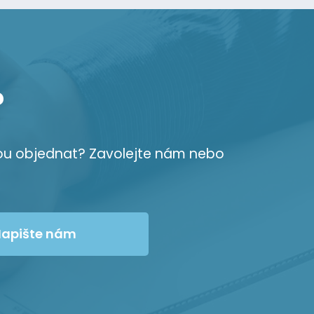
?
ou objednat? Zavolejte nám nebo
apište nám