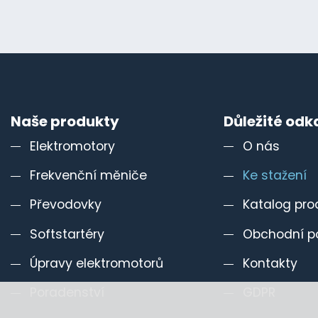
Naše produkty
Důležité odk
Elektromotory
O nás
Frekvenční měniče
Ke stažení
Převodovky
Katalog pro
Softstartéry
Obchodní p
Úpravy elektromotorů
Kontakty
Poradenství
GDPR