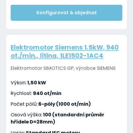
Konfigurovat & objednat
Elektromotor Siemens 1.5kW, 940
ot./min., litina, 1LE1502-1AC4
Elektromotor SIMOTICS GP, výrobce SIEMENS
Výkon:
1,50 kW
Rychlost:
940 ot/min
Počet pólů:
6-póly (1000 ot/min)
Osová výška:
100 (standardní průměr
hřídele D=28mm)
Verze:
Standard IEC motory