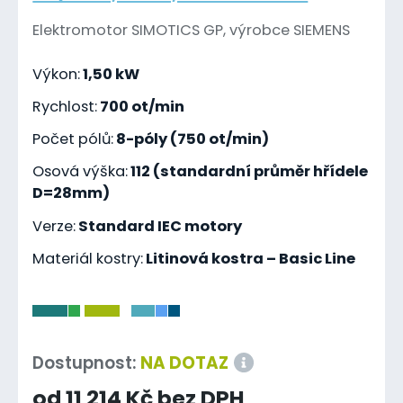
Elektromotor SIMOTICS GP, výrobce SIEMENS
Výkon:
1,50 kW
Rychlost:
700 ot/min
Počet pólů:
8-póly (750 ot/min)
Osová výška:
112 (standardní průměr hřídele
D=28mm)
Verze:
Standard IEC motory
Materiál kostry:
Litinová kostra – Basic Line
-
Dostupnost:
NA DOTAZ
od 11 214 Kč bez DPH