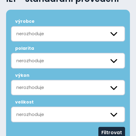
výrobce
nerozhoduje
polarita
nerozhoduje
výkon
nerozhoduje
velikost
nerozhoduje
Filtrovat