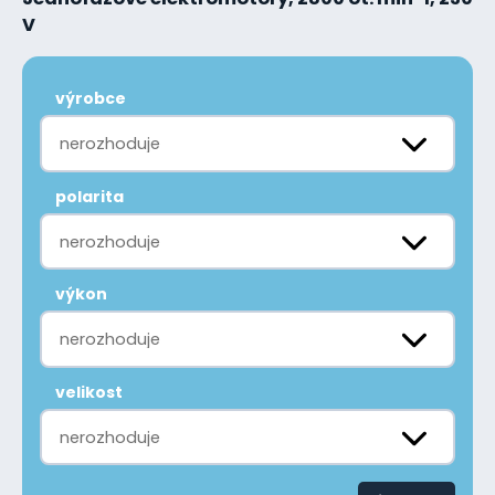
V
výrobce
nerozhoduje
polarita
nerozhoduje
výkon
nerozhoduje
velikost
nerozhoduje