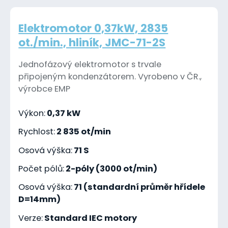
Elektromotor 0,37kW, 2835
ot./min., hliník, JMC-71-2S
Jednofázový elektromotor s trvale
připojeným kondenzátorem. Vyrobeno v ČR.,
výrobce EMP
Výkon:
0,37 kW
Rychlost:
2 835 ot/min
Osová výška:
71 S
Počet pólů:
2-póly (3000 ot/min)
Osová výška:
71 (standardní průměr hřídele
D=14mm)
Verze:
Standard IEC motory