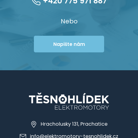
+420 775 971 887
Nebo
Napište nám
Hracholusky 131, Prachatice
info@elektromotory-tesnohlidek.cz