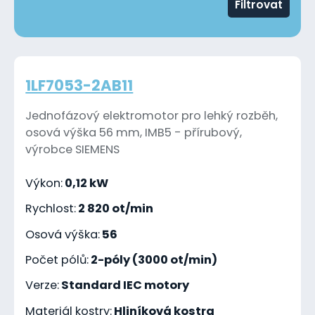
Filtrovat
1LF7053-2AB11
Jednofázový elektromotor pro lehký rozběh,
osová výška 56 mm, IMB5 - přírubový,
výrobce SIEMENS
Výkon:
0,12 kW
Rychlost:
2 820 ot/min
Osová výška:
56
Počet pólů:
2-póly (3000 ot/min)
Verze:
Standard IEC motory
Materiál kostry:
Hliníková kostra