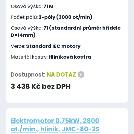
Osová výška:
71 M
Počet pólů:
2-póly (3000 ot/min)
Osová výška:
71 (standardní průměr hřídele
D=14mm)
Verze:
Standard IEC motory
Materiál kostry:
Hliníková kostra
Dostupnost:
NA DOTAZ
3 438 Kč bez DPH
Elektromotor 0,75kW, 2800
ot./min., hliník, JMC-80-2S