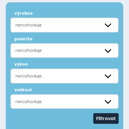
výrobce
nerozhoduje
polarita
nerozhoduje
výkon
nerozhoduje
velikost
nerozhoduje
Filtrovat