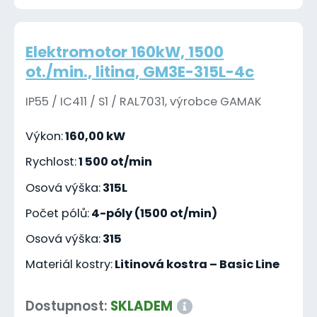
Elektromotor 160kW, 1500
ot./min., litina, GM3E-315L-4c
IP55 / IC411 / S1 / RAL7031, výrobce GAMAK
Výkon:
160,00 kW
Rychlost:
1 500 ot/min
Osová výška:
315L
Počet pólů:
4-póly (1500 ot/min)
Osová výška:
315
Materiál kostry:
Litinová kostra – Basic Line
Dostupnost:
SKLADEM