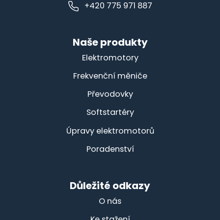
+420 775 971 887
Naše produkty
Elektromotory
Frekvenční měniče
Převodovky
Softstartéry
Úpravy elektromotorů
Poradenství
Důležité odkazy
O nás
Ke stažení