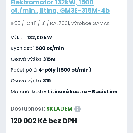
Elektromotor 132kW, 1500
ot./min., litina, GM3E-315M-4b
IP55 / IC411 / S1 / RAL7031, výrobce GAMAK
Výkon:
132,00 kW
Rychlost:
1 500 ot/min
Osová výška:
315M
Počet pólů:
4-póly (1500 ot/min)
Osová výška:
315
Materiál kostry:
Litinová kostra – Basic Line
Dostupnost:
SKLADEM
120 002 Kč bez DPH