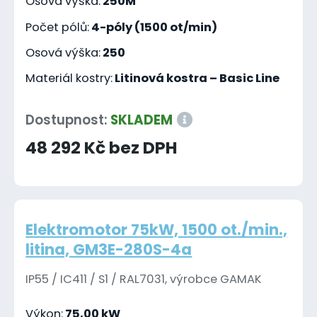
Osová výška:
250M
Počet pólů:
4-póly (1500 ot/min)
Osová výška:
250
Materiál kostry:
Litinová kostra – Basic Line
Dostupnost:
SKLADEM
48 292 Kč bez DPH
Elektromotor 75kW, 1500 ot./min.,
litina, GM3E-280S-4a
IP55 / IC411 / S1 / RAL7031, výrobce GAMAK
Výkon:
75,00 kW