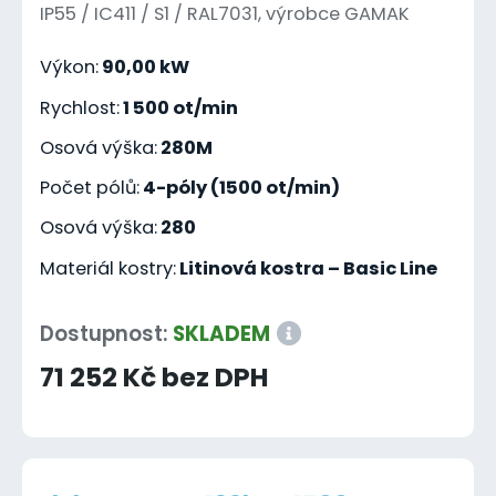
IP55 / IC411 / S1 / RAL7031, výrobce GAMAK
Výkon:
90,00 kW
Rychlost:
1 500 ot/min
Osová výška:
280M
Počet pólů:
4-póly (1500 ot/min)
Osová výška:
280
Materiál kostry:
Litinová kostra – Basic Line
Dostupnost:
SKLADEM
71 252 Kč bez DPH