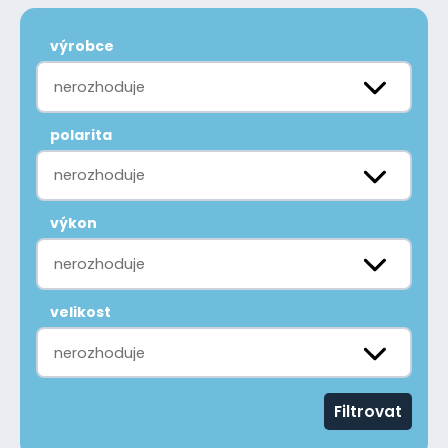
výrobce
nerozhoduje
polarita
nerozhoduje
výkon
nerozhoduje
velikost
nerozhoduje
Filtrovat