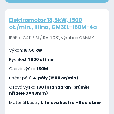
Elektromotor 18,5kW, 1500
ot./min., litina, GM3EL-180M-4a
IP55 / IC411 / S1 / RAL7031, výrobce GAMAK
Výkon:
18,50 kW
Rychlost:
1 500 ot/min
Osová výška:
180M
Počet pólů:
4-póly (1500 ot/min)
Osová výška:
180 (standardní průměr
hřídele D=48mm)
Materiál kostry:
Litinová kostra – Basic Line