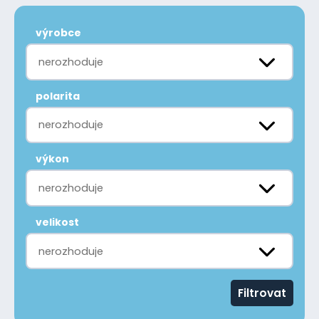
výrobce
nerozhoduje
polarita
nerozhoduje
výkon
nerozhoduje
velikost
nerozhoduje
Filtrovat