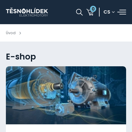
0
CS
Úvod
E-shop