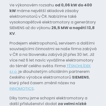
Ve výkonovém rozsahu
od 0,06 kW do 400
kW
máme největší skladové zásoby
elektromotorů v ČR. Nabízíme také
vysokonapěťové elektromotory a generátory
SIEMENS až do výkonu
26,5 MW a napětí 13,8
KV
.
Prodejem elektropohonů, servisem a dalšími
souvisejícími činnostmi se naše firma zabývá
v ČR a na Slovensku zabývá již přes 30 let. Již
více než 6 let navíc vyvážíme elektromotory
do téměř celého světa. Firma
TĚSNOHLÍDEK
s.r.o.
je dlouholetým oficiálním partnerem
českého výrobce elektromotorů
SIEMENS
,
který před časem změnil název na
INNOMOTICS
.
Díky tomu jsme schopni elektromotory a
další příslušenství dodat
za velmi nízké