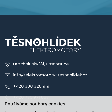
Hracholusky 131, Prachatice
info@elektromotory-tesnohlidek.cz
+420 388 328 919
+420 775 971 887
Používáme soubory cookies