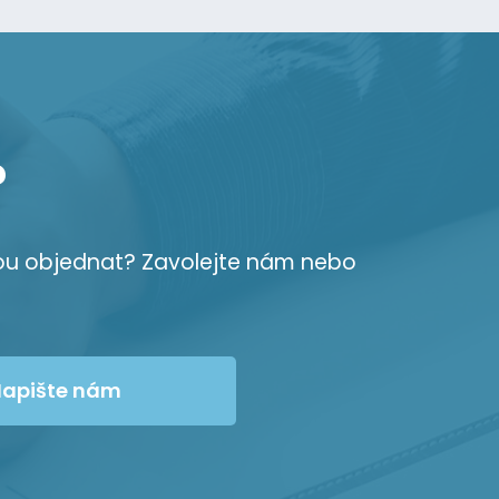
?
ou objednat? Zavolejte nám nebo
apište nám