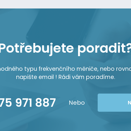
Potřebujete poradit
vhodného typu frekvenčního měniče, nebo rovn
napište email ! Rádi vám poradíme.
75 971 887
Nebo
N