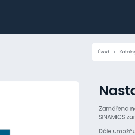
Úvod
Katalo
Nast
Zaměřeno
n
SINAMICS zar
Dále umožňuj