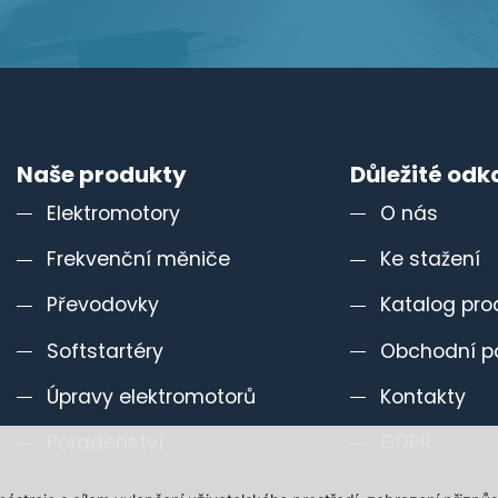
Naše produkty
Důležité odk
Elektromotory
O nás
Frekvenční měniče
Ke stažení
Převodovky
Katalog pro
Softstartéry
Obchodní p
Úpravy elektromotorů
Kontakty
Poradenství
GDPR