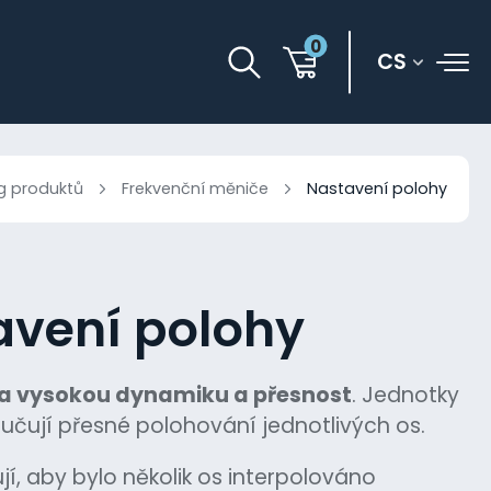
0
CS
g produktů
Frekvenční měniče
Nastavení polohy
avení polohy
a vysokou dynamiku a přesnost
. Jednotky
učují přesné polohování jednotlivých os.
í, aby bylo několik os interpolováno