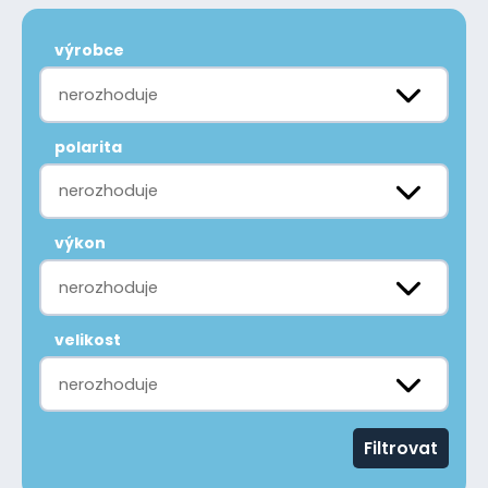
výrobce
nerozhoduje
polarita
nerozhoduje
výkon
nerozhoduje
velikost
nerozhoduje
Filtrovat