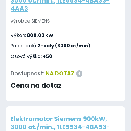
3000 ot./min., 1LE5534-4BA33-
4AA3
výrobce SIEMENS
Výkon:
800,00 kW
Počet pólů:
2-póly (3000 ot/min)
Osová výška:
450
Dostupnost:
NA DOTAZ
Cena na dotaz
Elektromotor Siemens 900kW,
3000 ot./min., 1LE5534-4BA53-