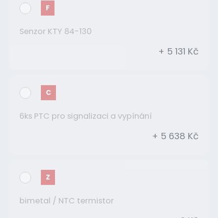
F
Senzor KTY 84-130
+ 5 131 Kč
C
6ks PTC pro signalizaci a vypínání
+ 5 638 Kč
Z
bimetal / NTC termistor