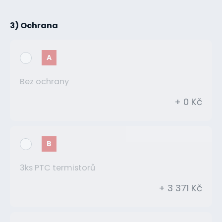
3) Ochrana
A
Bez ochrany
+ 0 Kč
B
3ks PTC termistorů
+ 3 371 Kč