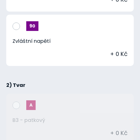
90
Zvláštní napětí
+ 0 Kč
2) Tvar
A
B3 - patkový
+ 0 Kč