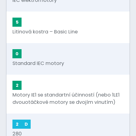
IEC elektromotory
5
Litinová kostra – Basic Line
0
Standard IEC motory
2
Motory IE1 se standartní účinností (nebo 1LE1
dvouotáčkové motory se dvojím vinutím)
2
D
280