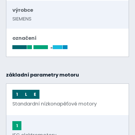
výrobce
SIEMENS
označení
-
základní parametry motoru
1
L
E
Standardní nízkonapěťové motory
1