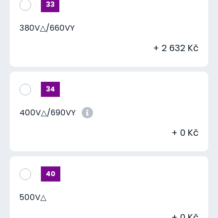
33
380V△/660VY
+ 2 632 Kč
34
400V△/690VY
+ 0 Kč
40
500V△
+ 0 Kč