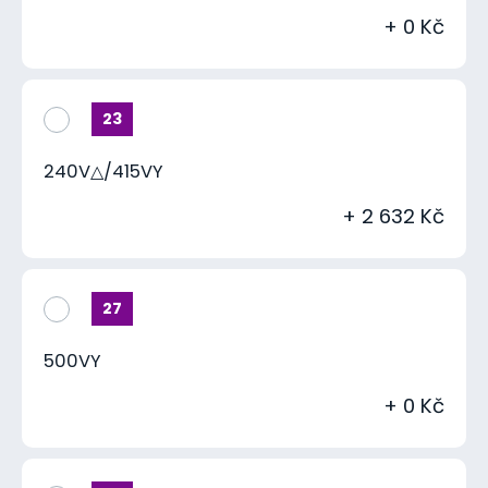
+ 0 Kč
23
240V△/415VY
+ 2 632 Kč
27
500VY
+ 0 Kč