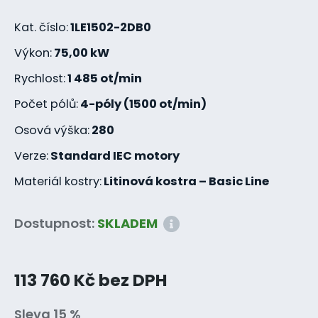
Kat. číslo:
1LE1502-2DB0
Výkon:
75,00 kW
Rychlost:
1 485 ot/min
Počet pólů:
4-póly (1500 ot/min)
Osová výška:
280
Verze:
Standard IEC motory
Materiál kostry:
Litinová kostra – Basic Line
Dostupnost:
SKLADEM
113 760 Kč bez DPH
Sleva 15 %