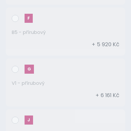
F
B5 - přírubový
+ 5 920 Kč
G
V1 - přírubový
+ 6 161 Kč
J