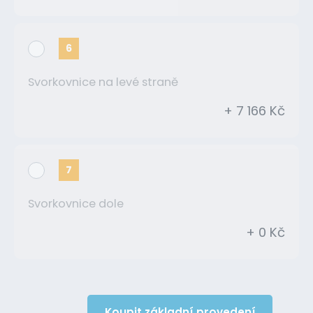
6
Svorkovnice na levé straně
+ 7 166 Kč
7
Svorkovnice dole
+ 0 Kč
Koupit základní provedení