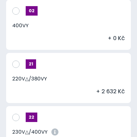
02
400VY
+ 0 Kč
21
220V△/380VY
+ 2 632 Kč
22
230V△/400VY