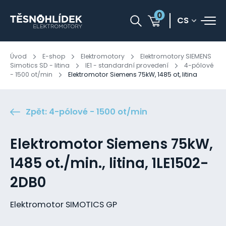
0
CS
Úvod
E-shop
Elektromotory
Elektromotory SIEMENS
Simotics SD - litina
IE1 - standardní provedení
4-pólové
- 1500 ot/min
Elektromotor Siemens 75kW, 1485 ot, litina
Zpět: 4-pólové - 1500 ot/min
Elektromotor Siemens 75kW,
1485 ot./min., litina, 1LE1502-
2DB0
Elektromotor SIMOTICS GP