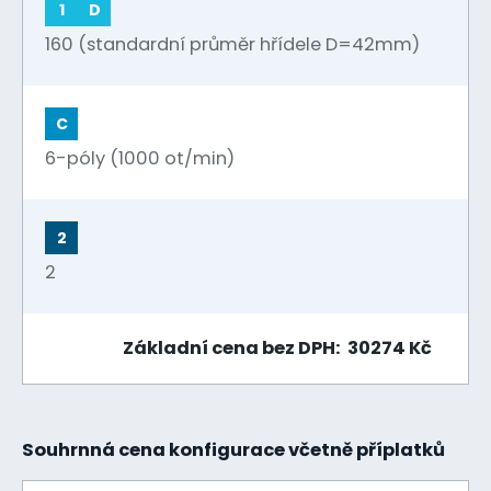
1
D
160 (standardní průměr hřídele D=42mm)
C
6-póly (1000 ot/min)
2
2
Základní cena bez DPH: 30274 Kč
Souhrnná cena konfigurace včetně příplatků