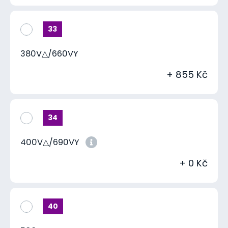
33
380V△/660VY
+ 855 Kč
34
400V△/690VY
+ 0 Kč
40