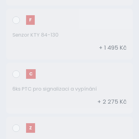
F
Senzor KTY 84-130
+ 1 495 Kč
C
6ks PTC pro signalizaci a vypínání
+ 2 275 Kč
Z