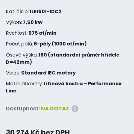
Kat. číslo:
1LE1601-1DC2
Výkon:
7,50 kW
Rychlost:
975 ot/min
Počet pólů:
6-póly (1000 ot/min)
Osová výška:
160 (standardní průměr hřídele
D=42mm)
Verze:
Standard IEC motory
Materiál kostry:
Litinová kostra – Performance
Line
Dostupnost:
NA DOTAZ
30 274 Kč bez DPH