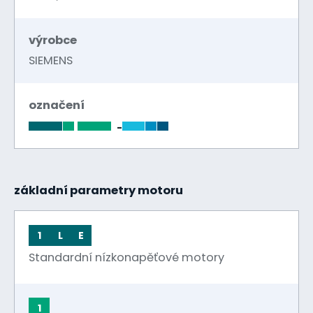
výrobce
SIEMENS
označení
-
základní parametry motoru
1
L
E
Standardní nízkonapěťové motory
1