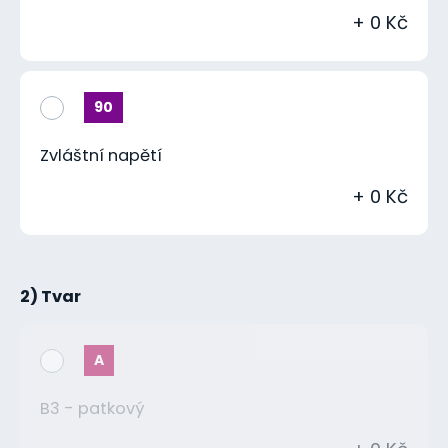
+ 0 Kč
90
Zvláštní napětí
+ 0 Kč
2) Tvar
A
B3 - patkový