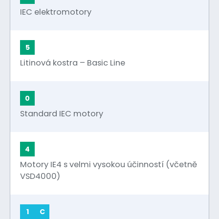
IEC elektromotory
5
Litinová kostra – Basic Line
0
Standard IEC motory
4
Motory IE4 s velmi vysokou účinností (včetně
VSD4000)
1
C