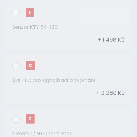
F
Senzor KTY 84-130
+ 1 498 Kč
C
6ks PTC pro signalizaci a vypínání
+ 2 280 Kč
Z
bimetal / NTC termistor