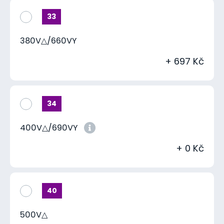
33
380V△/660VY
+ 697 Kč
34
400V△/690VY
+ 0 Kč
40
500V△