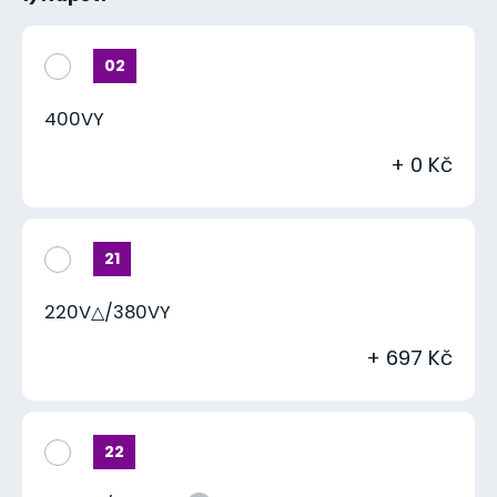
02
400VY
+ 0 Kč
21
220V△/380VY
+ 697 Kč
22