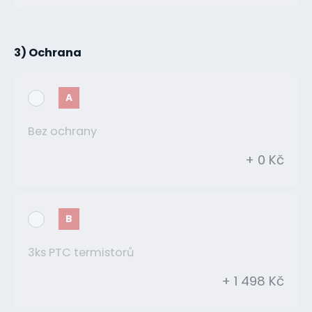
3) Ochrana
A
Bez ochrany
+ 0 Kč
B
3ks PTC termistorů
+ 1 498 Kč