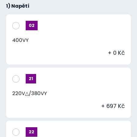
1) Napětí
02
400VY
+ 0 Kč
21
220V△/380VY
+ 697 Kč
22