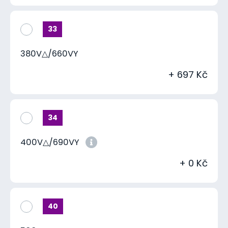
33
380V△/660VY
+ 697 Kč
34
400V△/690VY
+ 0 Kč
40