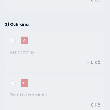
3) Ochrana
A
Bez ochrany
+ 0 Kč
B
3ks PTC termistorů
+ 0 Kč