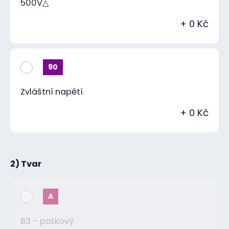
500V△
+ 0 Kč
90
Zvláštní napětí
+ 0 Kč
2) Tvar
A
B3 - patkový