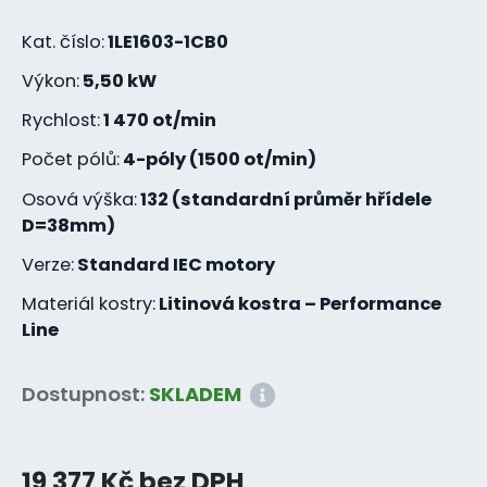
Kat. číslo:
1LE1603-1CB0
Výkon:
5,50 kW
Rychlost:
1 470 ot/min
Počet pólů:
4-póly (1500 ot/min)
Osová výška:
132 (standardní průměr hřídele
D=38mm)
Verze:
Standard IEC motory
Materiál kostry:
Litinová kostra – Performance
Line
Dostupnost:
SKLADEM
19 377 Kč bez DPH