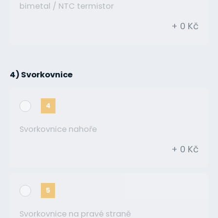
bimetal / NTC termistor
+ 0 Kč
4) Svorkovnice
4
Svorkovnice nahoře
+ 0 Kč
5
Svorkovnice na pravé straně