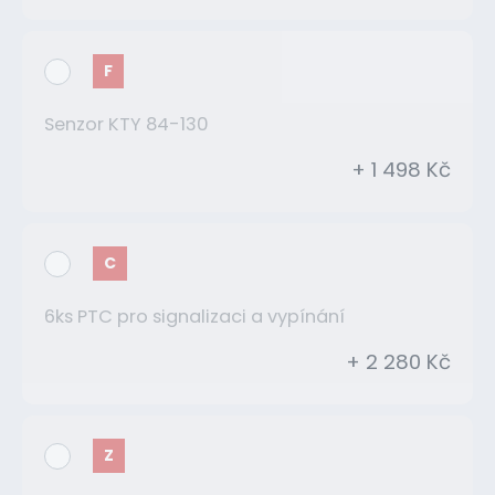
F
Senzor KTY 84-130
+ 1 498 Kč
C
6ks PTC pro signalizaci a vypínání
+ 2 280 Kč
Z