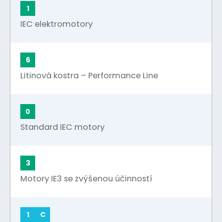
1
IEC elektromotory
6
Litinová kostra – Performance Line
0
Standard IEC motory
3
Motory IE3 se zvýšenou účinností
1
C