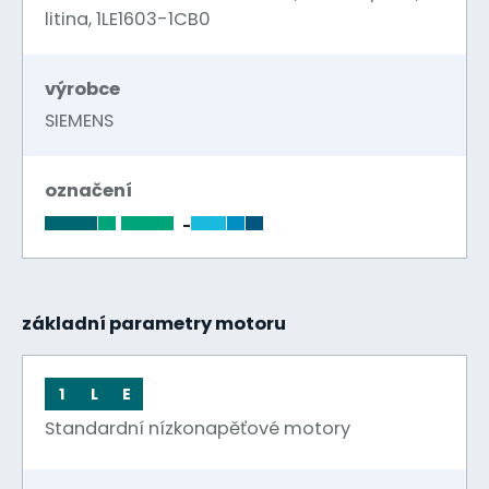
litina, 1LE1603-1CB0
výrobce
SIEMENS
označení
-
základní parametry motoru
1
L
E
Standardní nízkonapěťové motory