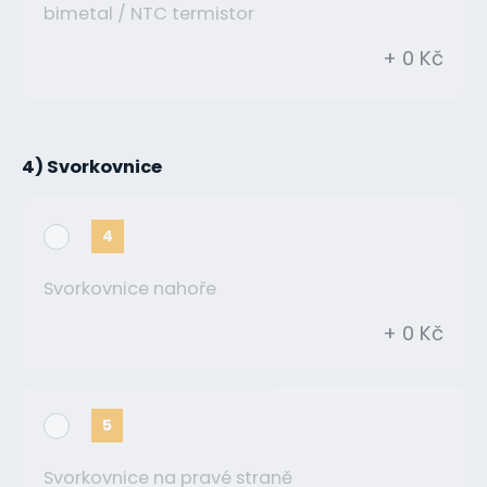
bimetal / NTC termistor
+ 0 Kč
4) Svorkovnice
4
Svorkovnice nahoře
+ 0 Kč
5
Svorkovnice na pravé straně