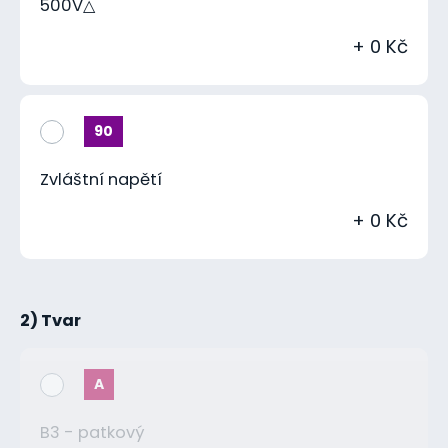
500V△
+ 0 Kč
90
Zvláštní napětí
+ 0 Kč
2) Tvar
A
B3 - patkový