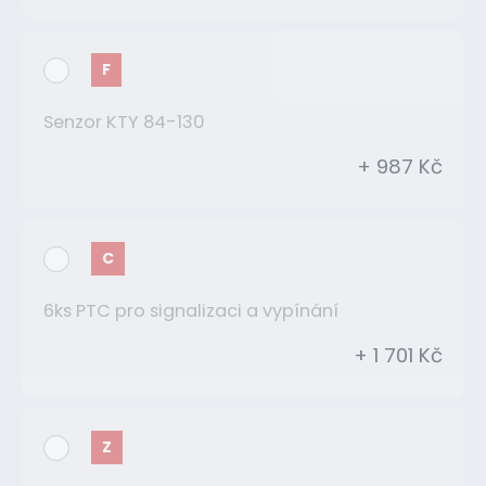
F
Senzor KTY 84-130
+ 987 Kč
C
6ks PTC pro signalizaci a vypínání
+ 1 701 Kč
Z