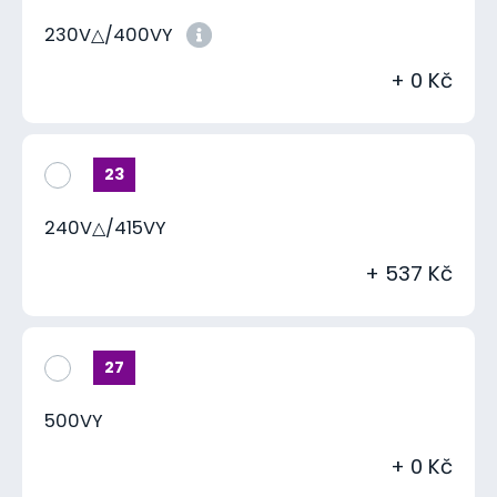
230V△/400VY
+ 0 Kč
23
240V△/415VY
+ 537 Kč
27
500VY
+ 0 Kč