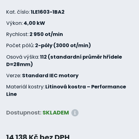
Kat. číslo:
1LE1603-1BA2
Výkon:
4,00 kW
Rychlost:
2 950 ot/min
Počet pólů:
2-póly (3000 ot/min)
Osová výška:
112 (standardní průměr hřídele
D=28mm)
Verze:
Standard IEC motory
Materiál kostry:
Litinová kostra – Performance
Line
Dostupnost:
SKLADEM
14 138 Kč bez DPH