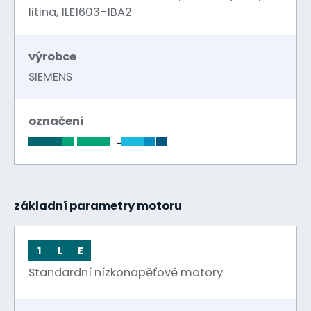
litina, 1LE1603-1BA2
výrobce
SIEMENS
označení
-
základní parametry motoru
1
L
E
Standardní nízkonapěťové motory