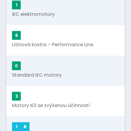
1
IEC elektromotory
6
Litinová kostra – Performance Line
0
Standard IEC motory
3
Motory IE3 se zvýšenou účinností
1
B