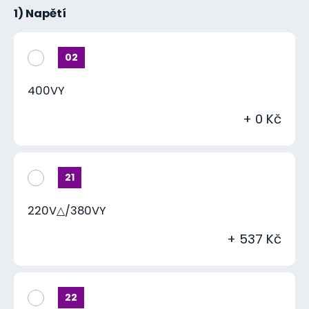
1) Napětí
02
400VY
+ 0 Kč
21
220V△/380VY
+ 537 Kč
22