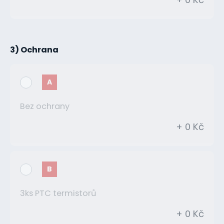
3) Ochrana
A
Bez ochrany
+ 0 Kč
B
3ks PTC termistorů
+ 0 Kč