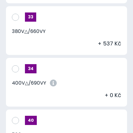
33
380V△/660VY
+ 537 Kč
34
400V△/690VY
+ 0 Kč
40