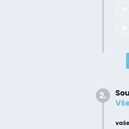
Sou
2.
Vše
vaše