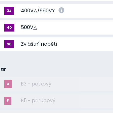
400V△/690VY
34
500V△
40
Zvláštní napětí
90
var
B3 - patkový
A
B5 - přírubový
F