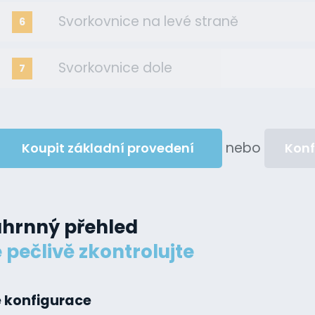
Svorkovnice na levé straně
6
Svorkovnice dole
7
nebo
Koupit základní provedení
Konf
hrnný přehled
 pečlivě zkontrolujte
 konfigurace