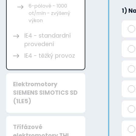
6-pólové - 1000
1) N
ot/min - zvýšený
výkon
IE4 - standardní
provedení
IE4 - těžký provoz
Elektromotory
SIEMENS SIMOTICS SD
(1LE5)
Třífázové
elektromotory THL