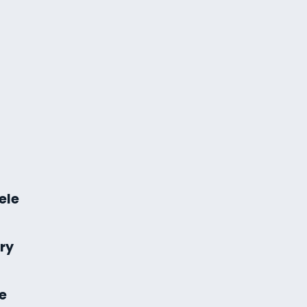
ele
ry
e