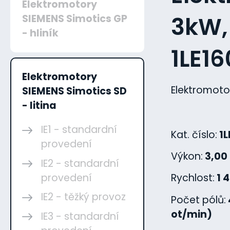
Elektromotory
3kW, 
SIEMENS Simotics GP
- hliník
1LE1
Elektromotory
Elektromoto
SIEMENS Simotics SD
- litina
IE1 - standardní
Kat. číslo:
1L
provedení
Výkon:
3,00
IE2 - standardní
provedení
Rychlost:
1 
IE2 - těžký provoz
Počet pólů:
ot/min)
IE3 - standardní