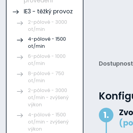
provedení
IE3 - těžký provoz
2-pólové - 3000
ot/min
4-pólové - 1500
ot/min
6-pólové - 1000
Dostupnost
ot/min
8-pólové - 750
ot/min
2-pólové - 3000
Konfig
ot/min - zvýšený
výkon
Zvo
1.
4-pólové - 1500
(po
ot/min - zvýšený
výkon