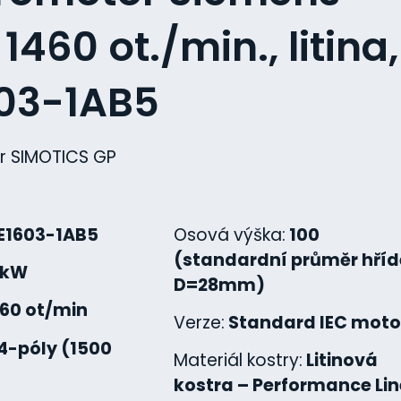
1460 ot./min., litina,
603-1AB5
r SIMOTICS GP
E1603-1AB5
Osová výška:
100
(standardní průměr hříd
 kW
D=28mm)
460 ot/min
Verze:
Standard IEC moto
4-póly (1500
Materiál kostry:
Litinová
kostra – Performance Lin