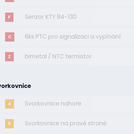
Senzor KTY 84-130
F
6ks PTC pro signalizaci a vypínání
C
bimetal / NTC termistor
Z
vorkovnice
Svorkovnice nahoře
4
Svorkovnice na pravé straně
5