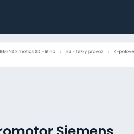
IEMENS Simotics SD - litina
IE3 - těžký provoz
4-pólové
tromotor Siemens