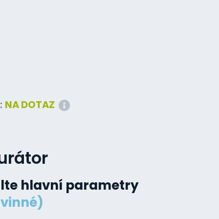
:
NA DOTAZ
urátor
lte hlavní parametry
vinné)