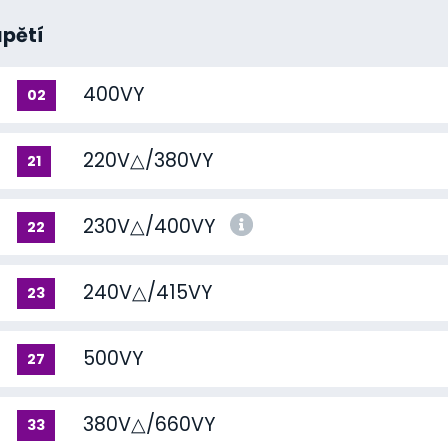
apětí
400VY
02
220V△/380VY
21
230V△/400VY
22
240V△/415VY
23
500VY
27
380V△/660VY
33