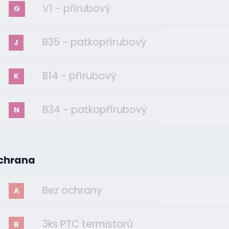
V1 - přírubový
G
B35 - patkopřírubový
J
B14 - přírubový
K
B34 - patkopřírubový
N
chrana
Bez ochrany
A
3ks PTC termistorů
B