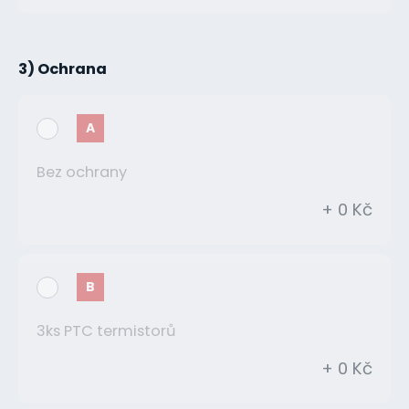
3) Ochrana
A
Bez ochrany
+ 0 Kč
B
3ks PTC termistorů
+ 0 Kč