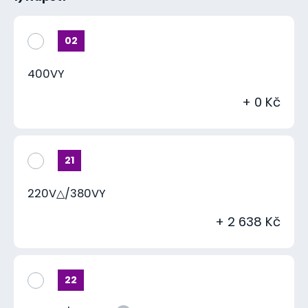
02
400VY
+ 0 Kč
21
220V△/380VY
+ 2 638 Kč
22