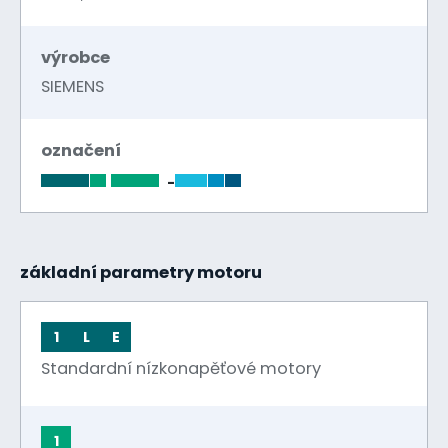
výrobce
SIEMENS
označení
-
základní parametry motoru
1
L
E
Standardní nízkonapěťové motory
1