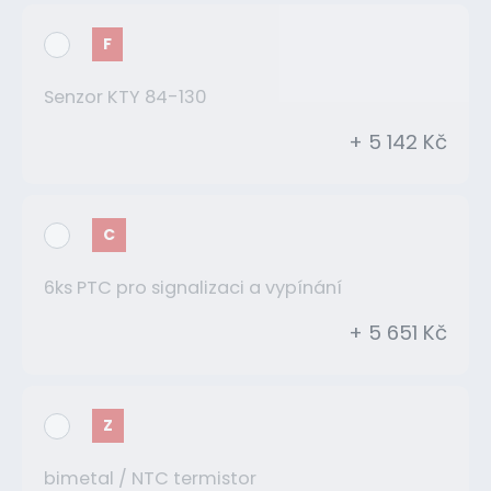
F
Senzor KTY 84-130
+ 5 142 Kč
C
6ks PTC pro signalizaci a vypínání
+ 5 651 Kč
Z
bimetal / NTC termistor