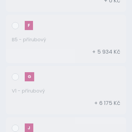
+ 0 Kč
F
B5 - přírubový
+ 5 934 Kč
G
V1 - přírubový
+ 6 175 Kč
J