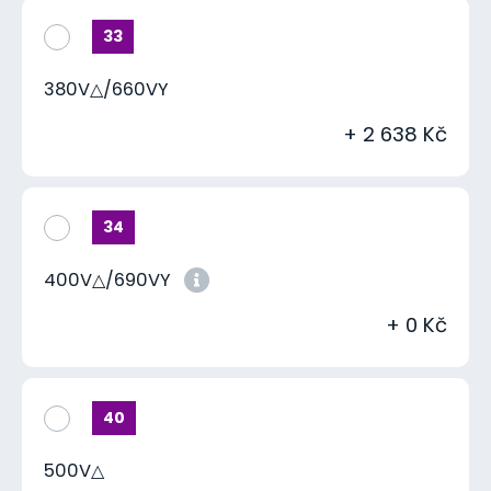
33
380V△/660VY
+ 2 638 Kč
34
400V△/690VY
+ 0 Kč
40
500V△