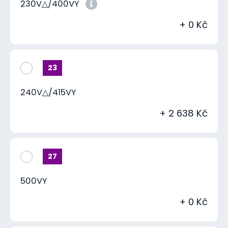
230V△/400VY
+ 0 Kč
23
240V△/415VY
+ 2 638 Kč
27
500VY
+ 0 Kč