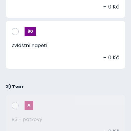
+ 0 Kč
90
Zvláštní napětí
+ 0 Kč
2) Tvar
A
B3 - patkový