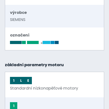
výrobce
SIEMENS
označení
-
základní parametry motoru
1
L
E
Standardní nízkonapěťové motory
1