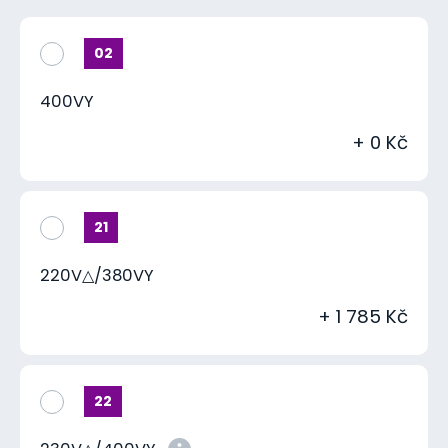
02
400VY
+ 0 Kč
21
220V△/380VY
+ 1 785 Kč
22