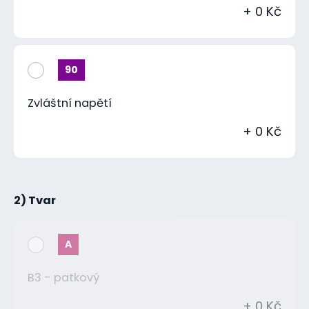
+ 0 Kč
90
Zvláštní napětí
+ 0 Kč
2) Tvar
A
B3 - patkový
+ 0 Kč