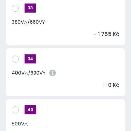
33
380V△/660VY
+ 1 785 Kč
34
400V△/690VY
+ 0 Kč
40
500V△