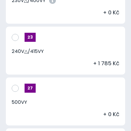
230V△/400VY
+ 0 Kč
23
240V△/415VY
+ 1 785 Kč
27
500VY
+ 0 Kč