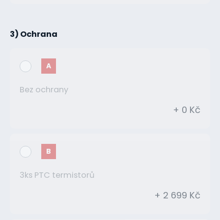
3) Ochrana
A
Bez ochrany
+ 0 Kč
B
3ks PTC termistorů
+ 2 699 Kč