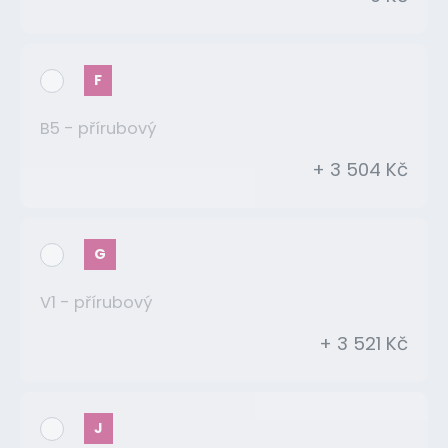
F
B5 - přírubový
+ 3 504 Kč
G
V1 - přírubový
+ 3 521 Kč
J