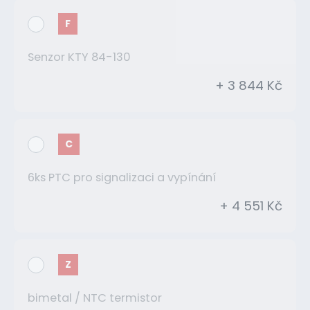
F
Senzor KTY 84-130
+ 3 844 Kč
C
6ks PTC pro signalizaci a vypínání
+ 4 551 Kč
Z
bimetal / NTC termistor