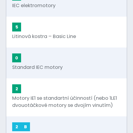
IEC elektromotory
5
Litinová kostra – Basic Line
0
Standard IEC motory
2
Motory IE1 se standartní účinností (nebo 1LE1
dvouotáčkové motory se dvojím vinutím)
2
B