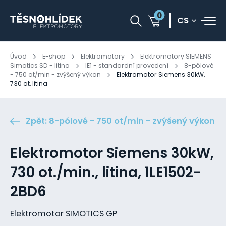
0
CS
Úvod
E-shop
Elektromotory
Elektromotory SIEMENS
Simotics SD - litina
IE1 - standardní provedení
8-pólové
- 750 ot/min - zvýšený výkon
Elektromotor Siemens 30kW,
730 ot, litina
Zpět: 8-pólové - 750 ot/min - zvýšený výkon
Elektromotor Siemens 30kW,
730 ot./min., litina, 1LE1502-
2BD6
Elektromotor SIMOTICS GP