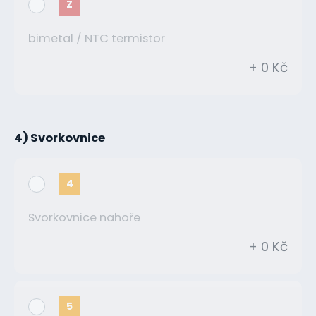
Z
bimetal / NTC termistor
+ 0 Kč
4) Svorkovnice
4
Svorkovnice nahoře
+ 0 Kč
5