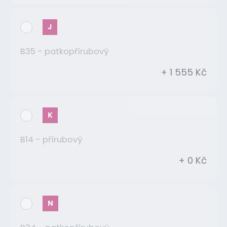
J
B35 - patkopřírubový
+ 1 555 Kč
K
B14 - přírubový
+ 0 Kč
N