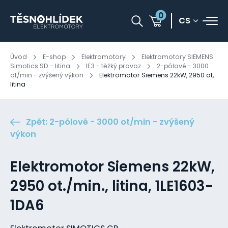
0
CS
Úvod
E-shop
Elektromotory
Elektromotory SIEMENS
Simotics SD - litina
IE3 - těžký provoz
2-pólové - 3000
ot/min - zvýšený výkon
Elektromotor Siemens 22kW, 2950 ot,
litina
Zpět: 2-pólové - 3000 ot/min - zvýšený
výkon
Elektromotor Siemens 22kW,
2950 ot./min., litina, 1LE1603-
1DA6