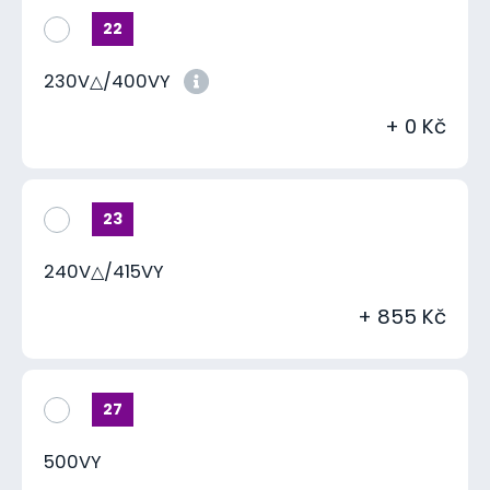
22
230V△/400VY
+ 0 Kč
23
240V△/415VY
+ 855 Kč
27
500VY