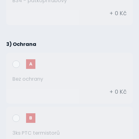
B34 - patkopřírubový
+ 0 Kč
3) Ochrana
A
Bez ochrany
+ 0 Kč
B
3ks PTC termistorů