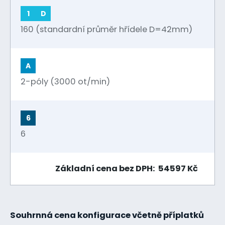
1
D
160 (standardní průměr hřídele D=42mm)
A
2-póly (3000 ot/min)
6
6
Základní cena bez DPH: 54597 Kč
Souhrnná cena konfigurace včetně příplatků