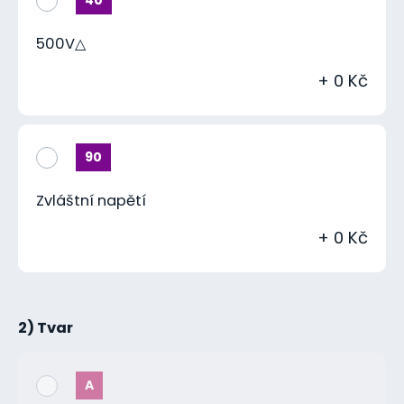
500V△
+ 0 Kč
90
Zvláštní napětí
+ 0 Kč
2) Tvar
A