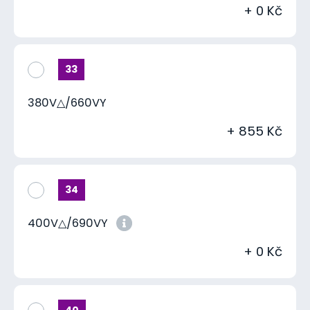
+ 0 Kč
33
380V△/660VY
+ 855 Kč
34
400V△/690VY
+ 0 Kč
40