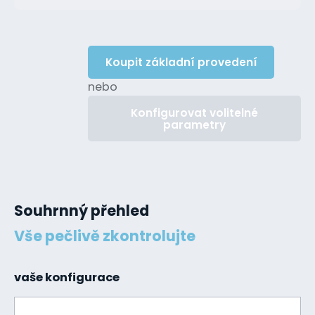
Koupit základní provedení
nebo
Konfigurovat volitelné
parametry
Souhrnný přehled
Vše pečlivě zkontrolujte
vaše konfigurace