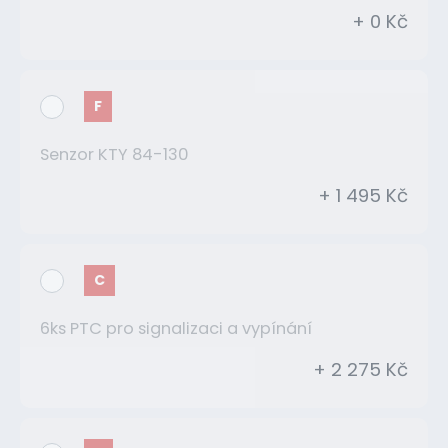
+ 0 Kč
F
Senzor KTY 84-130
+ 1 495 Kč
C
6ks PTC pro signalizaci a vypínání
+ 2 275 Kč