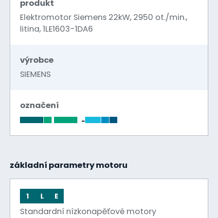
produkt
Elektromotor Siemens 22kW, 2950 ot./min.,
litina, 1LE1603-1DA6
výrobce
SIEMENS
označení
-
základní parametry motoru
1
L
E
Standardní nízkonapěťové motory