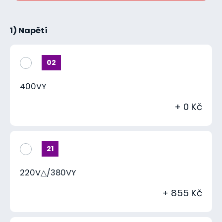
1) Napětí
02
400VY
+ 0 Kč
21
220V△/380VY
+ 855 Kč