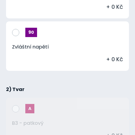
+ 0 Kč
90
Zvláštní napětí
+ 0 Kč
2) Tvar
A
B3 - patkový