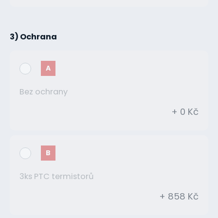
3) Ochrana
A
Bez ochrany
+ 0 Kč
B
3ks PTC termistorů
+ 858 Kč