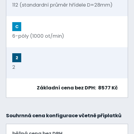
112 (standardní průměr hřídele D=28mm)
C
6-póly (1000 ot/min)
2
2
Základní cena bez DPH: 8577 Kč
Souhrnná cena konfigurace včetně příplatků
běžná cena bez DPH