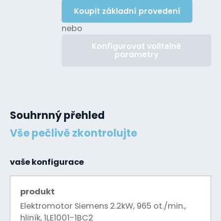
Koupit základní provedení
nebo
Konfigurovat volitelné
parametry
Souhrnný přehled
Vše pečlivě zkontrolujte
vaše konfigurace
produkt
Elektromotor Siemens 2.2kW, 965 ot./min.,
hliník, 1LE1001-1BC2