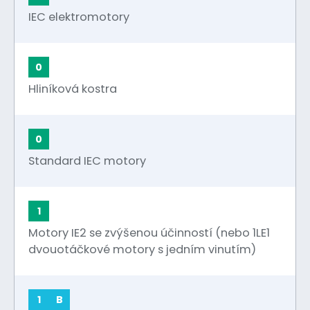
IEC elektromotory
0
Hliníková kostra
0
Standard IEC motory
1
Motory IE2 se zvýšenou účinností (nebo 1LE1
dvouotáčkové motory s jedním vinutím)
1
B