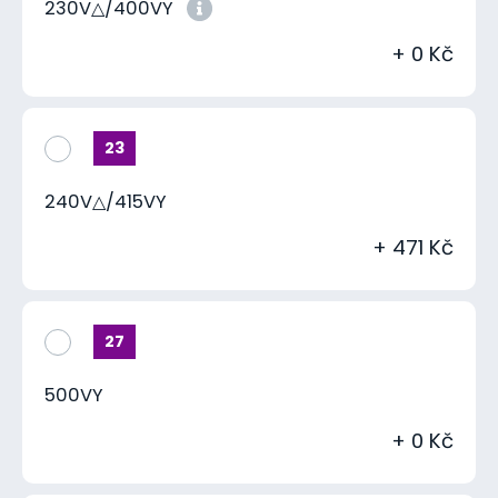
230V△/400VY
+ 0 Kč
23
240V△/415VY
+ 471 Kč
27
500VY
+ 0 Kč