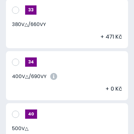
33
380V△/660VY
+ 471 Kč
34
400V△/690VY
+ 0 Kč
40
500V△