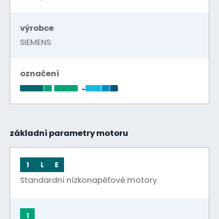
výrobce
SIEMENS
označení
-
základní parametry motoru
1
L
E
Standardní nízkonapěťové motory
1