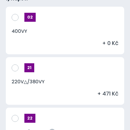
02
400VY
+ 0 Kč
21
220V△/380VY
+ 471 Kč
22