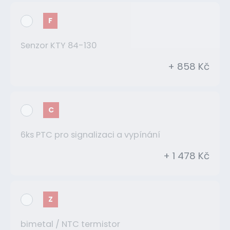
F
Senzor KTY 84-130
+ 858 Kč
C
6ks PTC pro signalizaci a vypínání
+ 1 478 Kč
Z
bimetal / NTC termistor