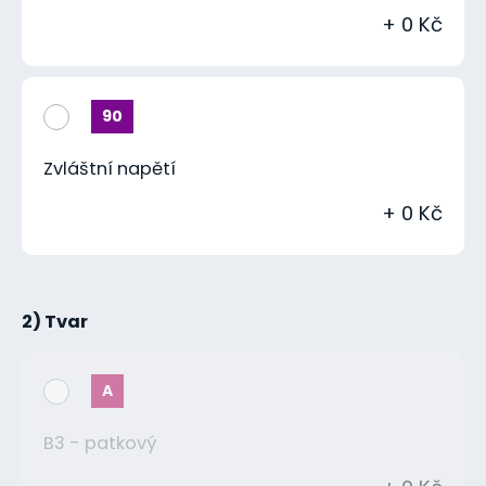
+ 0 Kč
90
Zvláštní napětí
+ 0 Kč
2) Tvar
A
B3 - patkový