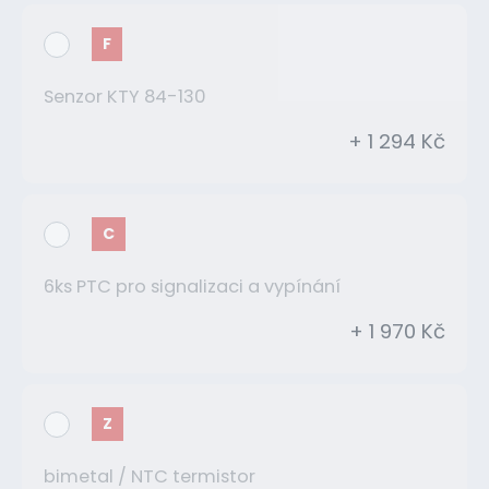
F
Senzor KTY 84-130
+ 1 294 Kč
C
6ks PTC pro signalizaci a vypínání
+ 1 970 Kč
Z
bimetal / NTC termistor