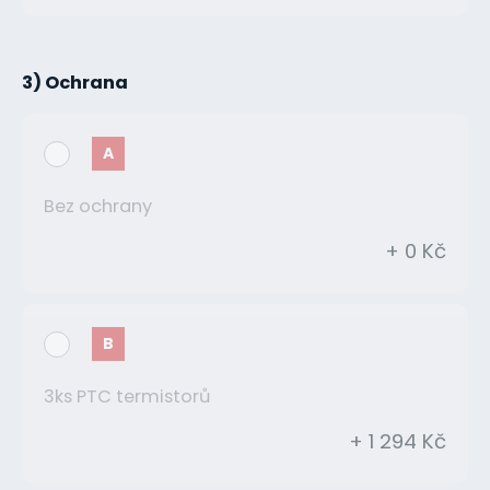
3) Ochrana
A
Bez ochrany
+ 0 Kč
B
3ks PTC termistorů
+ 1 294 Kč