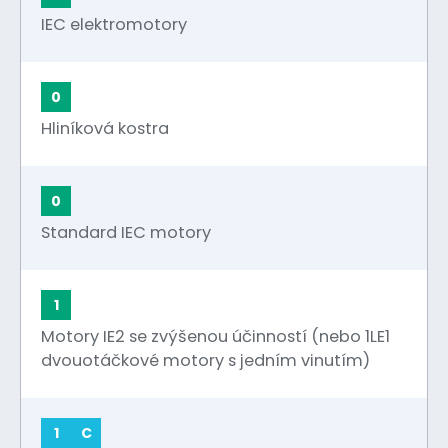
IEC elektromotory
0
Hliníková kostra
0
Standard IEC motory
1
Motory IE2 se zvýšenou účinností (nebo 1LE1
dvouotáčkové motory s jedním vinutím)
1
C