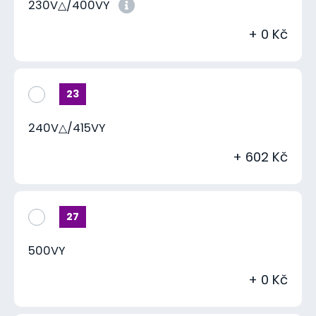
230V△/400VY
+ 0 Kč
23
240V△/415VY
+ 602 Kč
27
500VY
+ 0 Kč