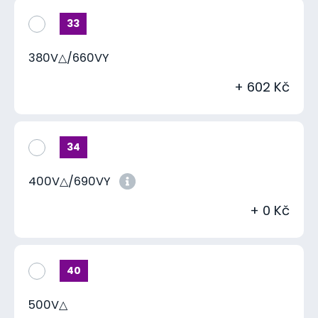
33
380V△/660VY
+ 602 Kč
34
400V△/690VY
+ 0 Kč
40
500V△