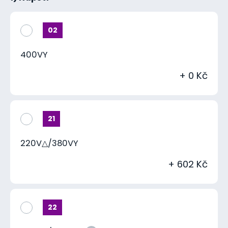
02
400VY
+ 0 Kč
21
220V△/380VY
+ 602 Kč
22