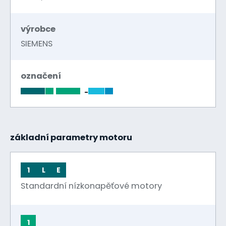
výrobce
SIEMENS
označení
-
základní parametry motoru
1
L
E
Standardní nízkonapěťové motory
1