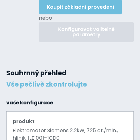
Koupit základní provedení
nebo
Konfigurovat volitelné
parametry
Souhrnný přehled
Vše pečlivě zkontrolujte
vaše konfigurace
produkt
Elektromotor Siemens 2.2kW, 725 ot./min.,
hliník, 1LE1001-1CD0