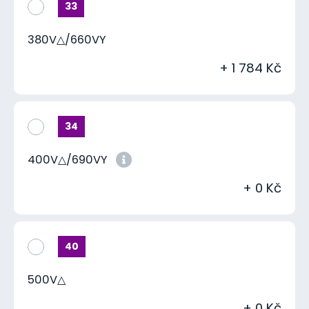
33
380V△/660VY
+ 1 784 Kč
34
400V△/690VY
+ 0 Kč
40
500V△
+ 0 Kč