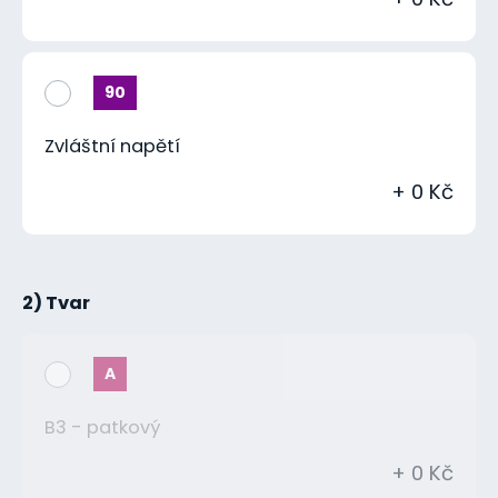
90
Zvláštní napětí
+ 0 Kč
2) Tvar
A
B3 - patkový
+ 0 Kč