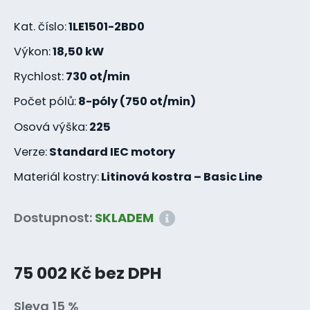
Kat. číslo:
1LE1501-2BD0
Výkon:
18,50 kW
Rychlost:
730 ot/min
Počet pólů:
8-póly (750 ot/min)
Osová výška:
225
Verze:
Standard IEC motory
Materiál kostry:
Litinová kostra – Basic Line
Dostupnost:
SKLADEM
75 002 Kč bez DPH
Sleva 15 %