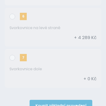
6
Svorkovnice na levé straně
+ 4 289 Kč
7
Svorkovnice dole
+ 0 Kč
Koupit základní provedení