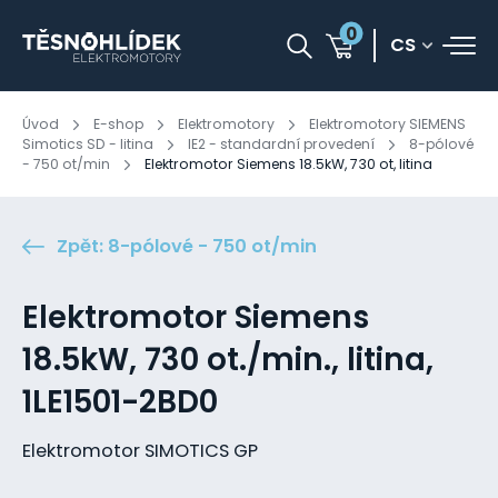
0
CS
Úvod
E-shop
Elektromotory
Elektromotory SIEMENS
Simotics SD - litina
IE2 - standardní provedení
8-pólové
- 750 ot/min
Elektromotor Siemens 18.5kW, 730 ot, litina
Zpět: 8-pólové - 750 ot/min
Elektromotor Siemens
18.5kW, 730 ot./min., litina,
1LE1501-2BD0
Elektromotor SIMOTICS GP