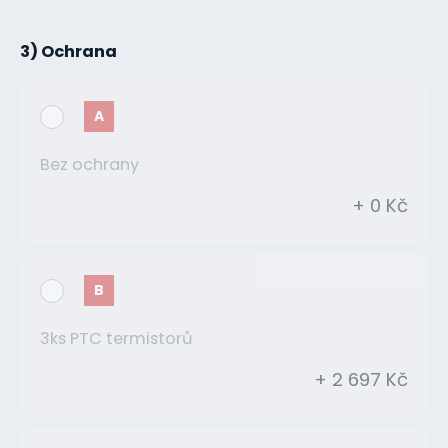
3) Ochrana
A
Bez ochrany
+ 0 Kč
B
3ks PTC termistorů
+ 2 697 Kč