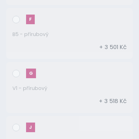
F
B5 - přírubový
+ 3 501 Kč
G
V1 - přírubový
+ 3 518 Kč
J