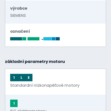
výrobce
SIEMENS
označení
-
základní parametry motoru
1
L
E
Standardní nízkonapěťové motory
1