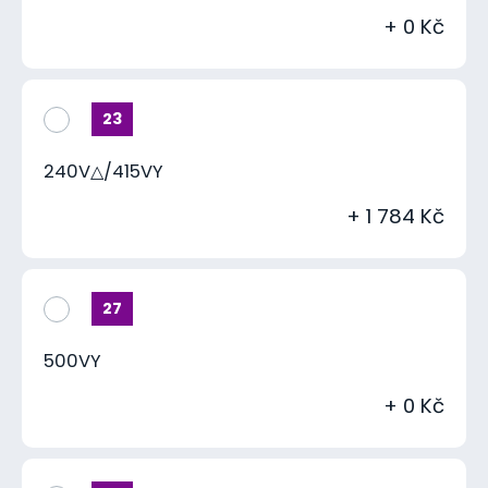
+ 0 Kč
23
240V△/415VY
+ 1 784 Kč
27
500VY
+ 0 Kč