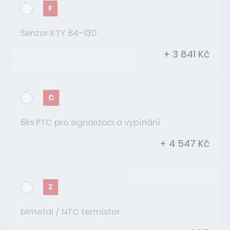
F
Senzor KTY 84-130
+ 3 841 Kč
C
6ks PTC pro signalizaci a vypínání
+ 4 547 Kč
Z
bimetal / NTC termistor