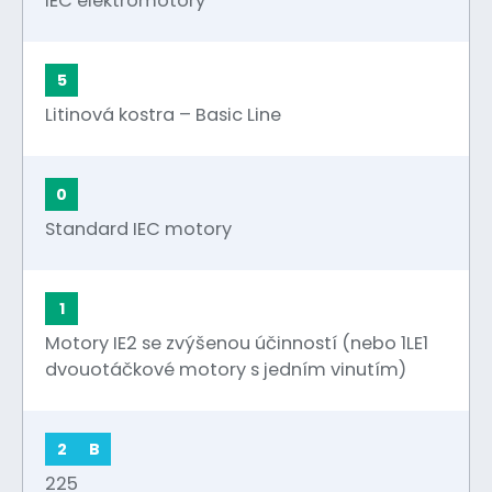
IEC elektromotory
5
Litinová kostra – Basic Line
0
Standard IEC motory
1
Motory IE2 se zvýšenou účinností (nebo 1LE1
dvouotáčkové motory s jedním vinutím)
2
B
225