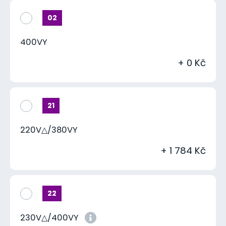
02
400VY
+ 0 Kč
21
220V△/380VY
+ 1 784 Kč
22
230V△/400VY