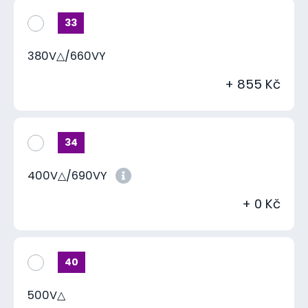
33
380V△/660VY
+ 855 Kč
34
400V△/690VY
+ 0 Kč
40
500V△