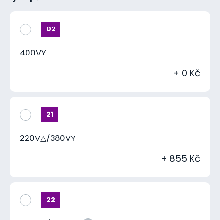
02
400VY
+ 0 Kč
21
220V△/380VY
+ 855 Kč
22