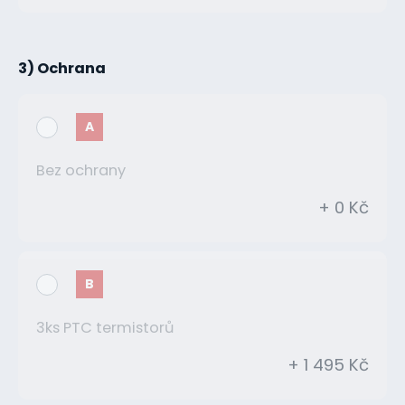
3) Ochrana
A
Bez ochrany
+ 0 Kč
B
3ks PTC termistorů
+ 1 495 Kč