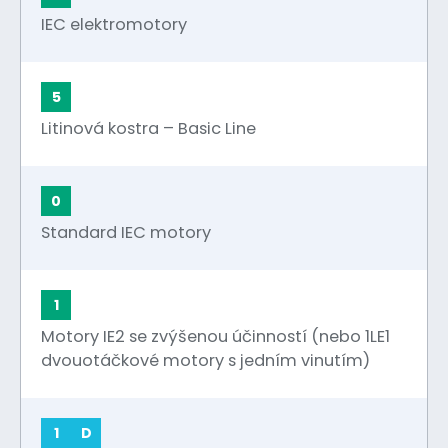
IEC elektromotory
5
Litinová kostra – Basic Line
0
Standard IEC motory
1
Motory IE2 se zvýšenou účinností (nebo 1LE1
dvouotáčkové motory s jedním vinutím)
1
D