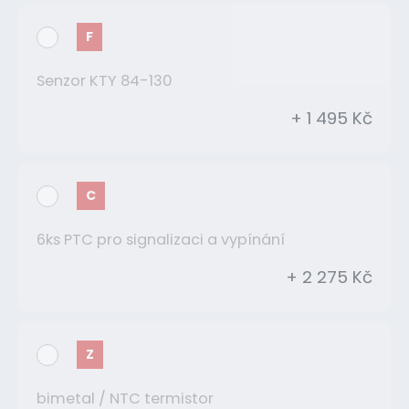
F
Senzor KTY 84-130
+ 1 495 Kč
C
6ks PTC pro signalizaci a vypínání
+ 2 275 Kč
Z
bimetal / NTC termistor