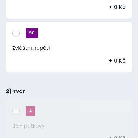
+ 0 Kč
90
Zvláštní napětí
+ 0 Kč
2) Tvar
A
B3 - patkový