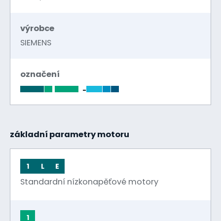
výrobce
SIEMENS
označení
-
základní parametry motoru
1
L
E
Standardní nízkonapěťové motory
1