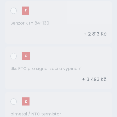
F
Senzor KTY 84-130
+ 2 813 Kč
C
6ks PTC pro signalizaci a vypínání
+ 3 493 Kč
Z
bimetal / NTC termistor