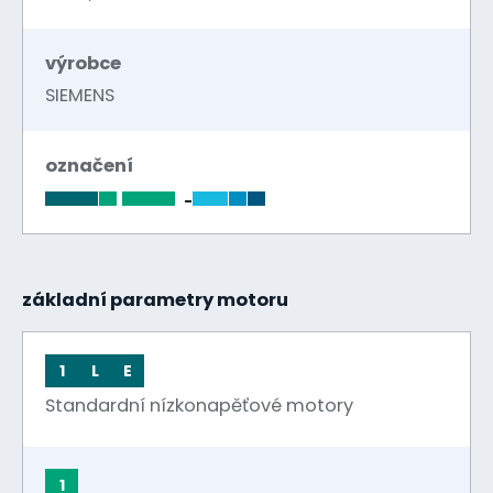
výrobce
SIEMENS
označení
-
základní parametry motoru
1
L
E
Standardní nízkonapěťové motory
1