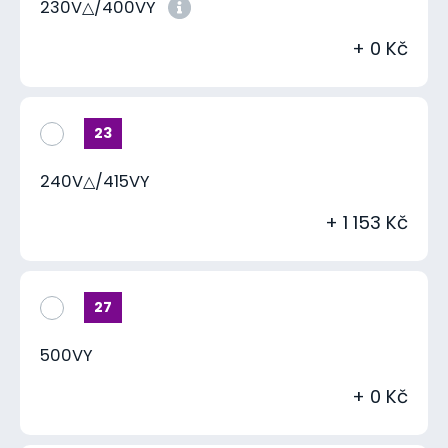
230V△/400VY
+ 0 Kč
23
240V△/415VY
+ 1 153 Kč
27
500VY
+ 0 Kč