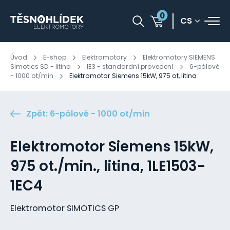
0
CS
Úvod
E-shop
Elektromotory
Elektromotory SIEMENS
Simotics SD - litina
IE3 - standardní provedení
6-pólové
- 1000 ot/min
Elektromotor Siemens 15kW, 975 ot, litina
Zpět: 6-pólové - 1000 ot/min
Elektromotor Siemens 15kW,
975 ot./min., litina, 1LE1503-
1EC4
Elektromotor SIMOTICS GP