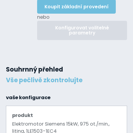
Koupit základní provedení
nebo
Konfigurovat volitelné
parametry
Souhrnný přehled
Vše pečlivě zkontrolujte
vaše konfigurace
produkt
Elektromotor Siemens 15kW, 975 ot./min.,
litina, 1LE1503-1EC4