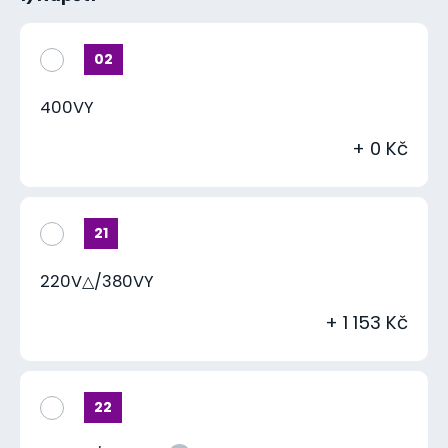
02
400VY
+ 0 Kč
21
220V△/380VY
+ 1 153 Kč
22