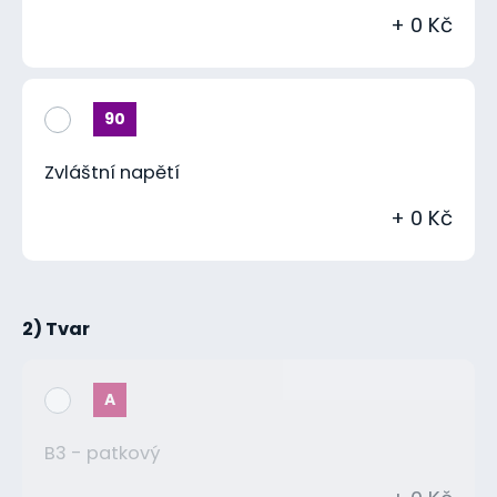
+ 0 Kč
90
Zvláštní napětí
+ 0 Kč
2) Tvar
A
B3 - patkový