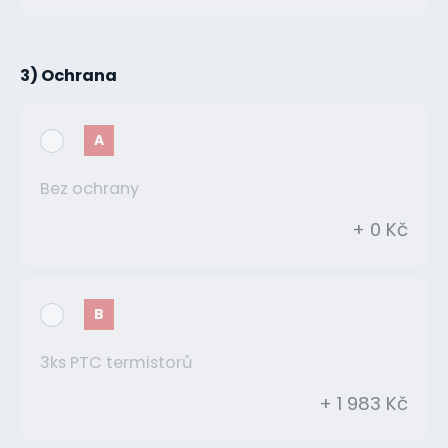
3) Ochrana
A
Bez ochrany
+ 0 Kč
B
3ks PTC termistorů
+ 1 983 Kč