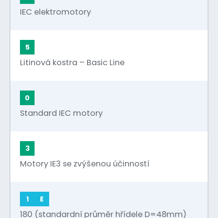
IEC elektromotory
5
Litinová kostra – Basic Line
0
Standard IEC motory
3
Motory IE3 se zvýšenou účinností
1
E
180 (standardní průměr hřídele D=48mm)