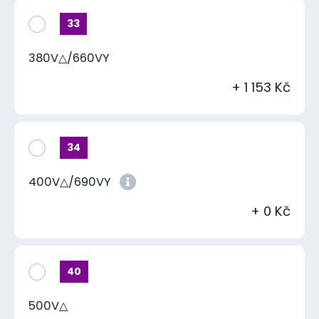
33
380V△/660VY
+ 1 153 Kč
34
400V△/690VY
+ 0 Kč
40
500V△