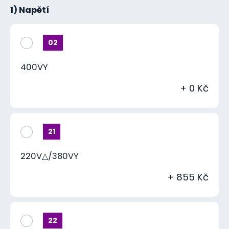
1) Napětí
02
400VY
+ 0 Kč
21
220V△/380VY
+ 855 Kč
22