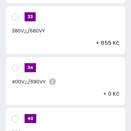
33
380V△/660VY
+ 855 Kč
34
400V△/690VY
+ 0 Kč
40