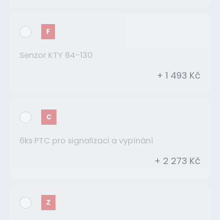
F
Senzor KTY 84-130
+ 1 493 Kč
C
6ks PTC pro signalizaci a vypínání
+ 2 273 Kč
Z