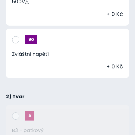
500V△
+ 0 Kč
90
Zvláštní napětí
+ 0 Kč
2) Tvar
A
B3 - patkový