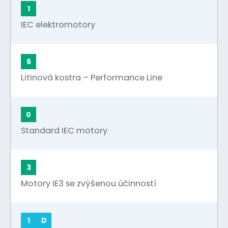
1
IEC elektromotory
6
Litinová kostra – Performance Line
0
Standard IEC motory
3
Motory IE3 se zvýšenou účinností
1
D