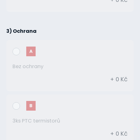
3) Ochrana
A
Bez ochrany
+ 0 Kč
B
3ks PTC termistorů
+ 0 Kč