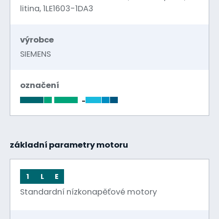
litina, 1LE1603-1DA3
výrobce
SIEMENS
označení
-
základní parametry motoru
1
L
E
Standardní nízkonapěťové motory