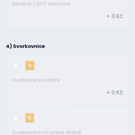
bimetal / NTC termistor
+ 0 Kč
4) Svorkovnice
4
Svorkovnice nahoře
+ 0 Kč
5
Svorkovnice na pravé straně