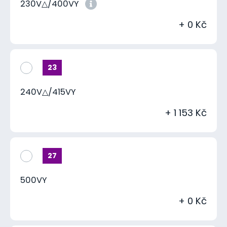
230V△/400VY
+ 0 Kč
23
240V△/415VY
+ 1 153 Kč
27
500VY
+ 0 Kč