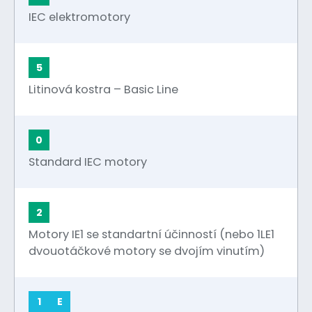
IEC elektromotory
5
Litinová kostra – Basic Line
0
Standard IEC motory
2
Motory IE1 se standartní účinností (nebo 1LE1
dvouotáčkové motory se dvojím vinutím)
1
E