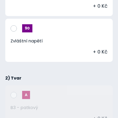
+ 0 Kč
90
Zvláštní napětí
+ 0 Kč
2) Tvar
A
B3 - patkový