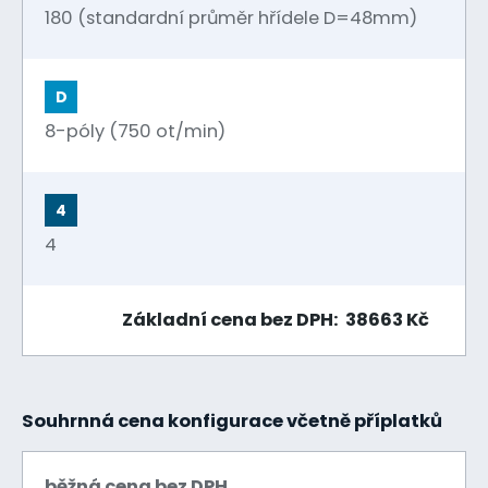
180 (standardní průměr hřídele D=48mm)
D
8-póly (750 ot/min)
4
4
Základní cena bez DPH: 38663 Kč
Souhrnná cena konfigurace včetně příplatků
běžná cena bez DPH