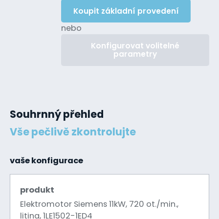
Koupit základní provedení
nebo
Konfigurovat volitelné
parametry
Souhrnný přehled
Vše pečlivě zkontrolujte
vaše konfigurace
produkt
Elektromotor Siemens 11kW, 720 ot./min.,
litina, 1LE1502-1ED4