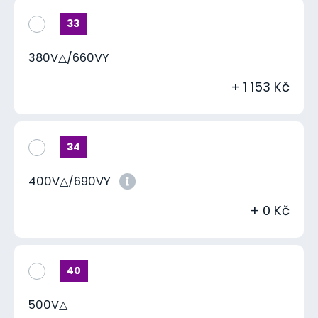
33
380V△/660VY
+ 1 153 Kč
34
400V△/690VY
+ 0 Kč
40
500V△