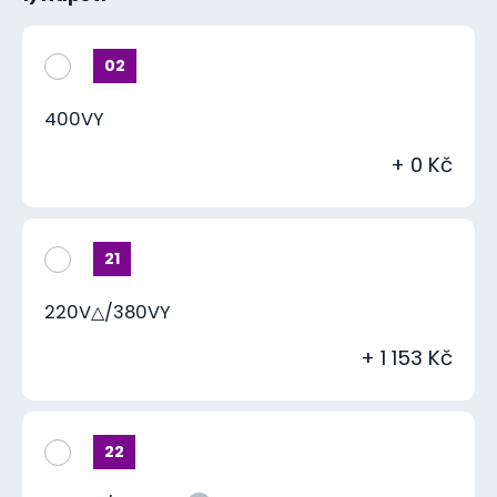
02
400VY
+ 0 Kč
21
220V△/380VY
+ 1 153 Kč
22