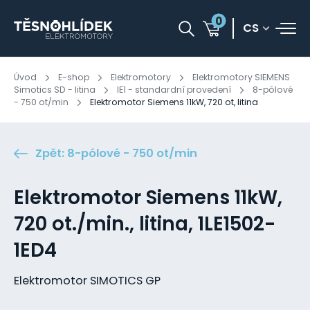
0
CS
Úvod
E-shop
Elektromotory
Elektromotory SIEMENS
Simotics SD - litina
IE1 - standardní provedení
8-pólové
- 750 ot/min
Elektromotor Siemens 11kW, 720 ot, litina
Zpět: 8-pólové - 750 ot/min
Elektromotor Siemens 11kW,
720 ot./min., litina, 1LE1502-
1ED4
Elektromotor SIMOTICS GP