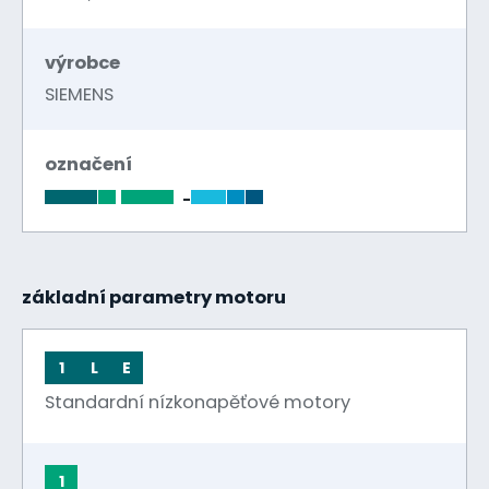
výrobce
SIEMENS
označení
-
základní parametry motoru
1
L
E
Standardní nízkonapěťové motory
1