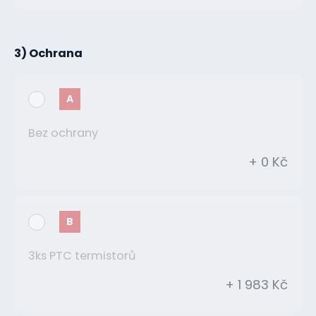
3) Ochrana
A
Bez ochrany
+ 0 Kč
B
3ks PTC termistorů
+ 1 983 Kč