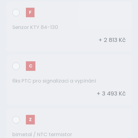
F
Senzor KTY 84-130
+ 2 813 Kč
C
6ks PTC pro signalizaci a vypínání
+ 3 493 Kč
Z
bimetal / NTC termistor