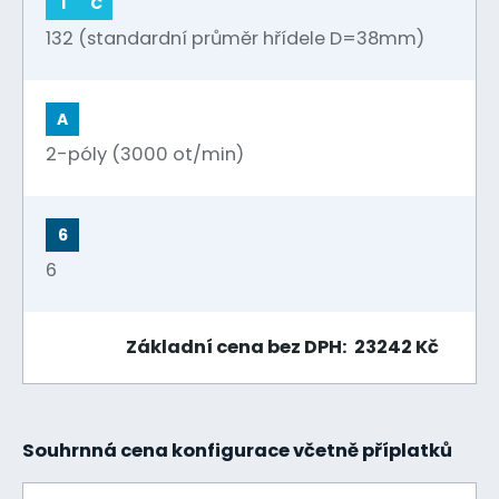
1
C
132 (standardní průměr hřídele D=38mm)
A
2-póly (3000 ot/min)
6
6
Základní cena bez DPH: 23242 Kč
Souhrnná cena konfigurace včetně příplatků