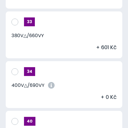
33
380V△/660VY
+ 601 Kč
34
400V△/690VY
+ 0 Kč
40