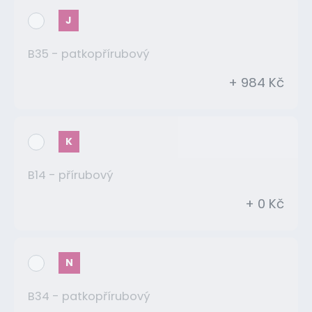
J
B35 - patkopřírubový
+ 984 Kč
K
B14 - přírubový
+ 0 Kč
N
B34 - patkopřírubový