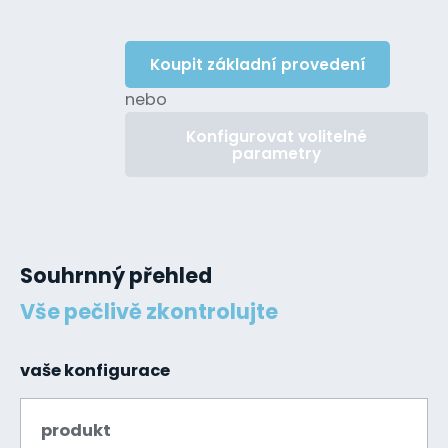
Koupit základní provedení
nebo
Konfigurovat volitelné
parametry
Souhrnný přehled
Vše pečlivě zkontrolujte
vaše konfigurace
produkt