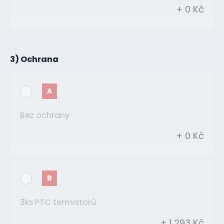
+ 0 Kč
3) Ochrana
A
Bez ochrany
+ 0 Kč
B
3ks PTC termistorů
+ 1 293 Kč