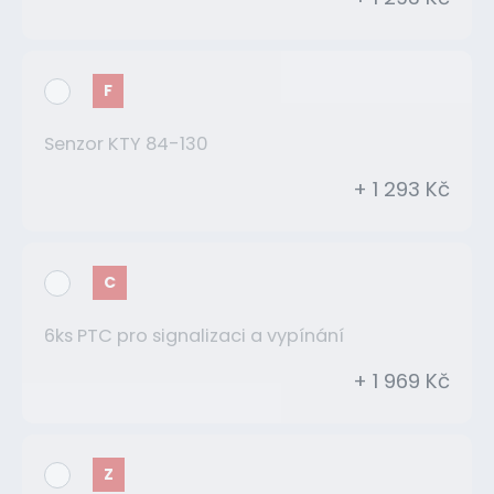
F
Senzor KTY 84-130
+ 1 293 Kč
C
6ks PTC pro signalizaci a vypínání
+ 1 969 Kč
Z