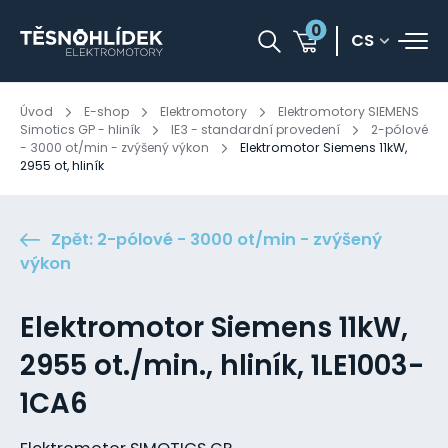
0
CS
Úvod
E-shop
Elektromotory
Elektromotory SIEMENS
Simotics GP - hliník
IE3 - standardní provedení
2-pólové
- 3000 ot/min - zvýšený výkon
Elektromotor Siemens 11kW,
2955 ot, hliník
Zpět: 2-pólové - 3000 ot/min - zvýšený
výkon
Elektromotor Siemens 11kW,
2955 ot./min., hliník, 1LE1003-
1CA6