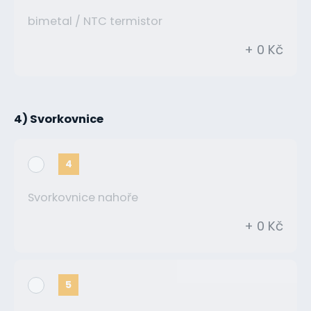
bimetal / NTC termistor
+ 0 Kč
4) Svorkovnice
4
Svorkovnice nahoře
+ 0 Kč
5