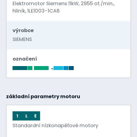
Elektromotor Siemens 11kW, 2955 ot./min.,
hliník, 1LE1003-1CA6
výrobce
SIEMENS
označení
-
základní parametry motoru
1
L
E
Standardní nízkonapěťové motory