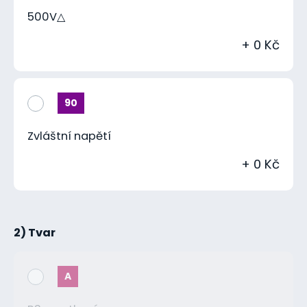
500V△
+ 0 Kč
90
Zvláštní napětí
+ 0 Kč
2) Tvar
A