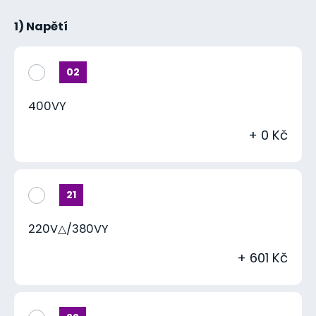
1) Napětí
02
400VY
+ 0 Kč
21
220V△/380VY
+ 601 Kč