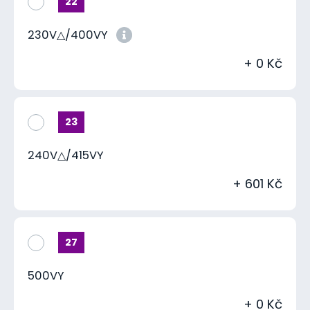
22
230V△/400VY
+ 0 Kč
23
240V△/415VY
+ 601 Kč
27
500VY
+ 0 Kč