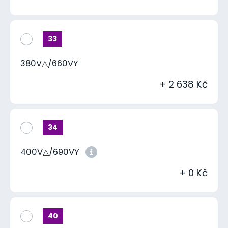
33
380V△/660VY
+ 2 638 Kč
34
400V△/690VY
+ 0 Kč
40