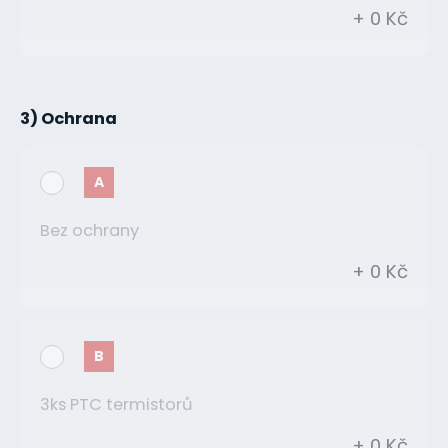
+ 0 Kč
3) Ochrana
A
Bez ochrany
+ 0 Kč
B
3ks PTC termistorů
+ 0 Kč