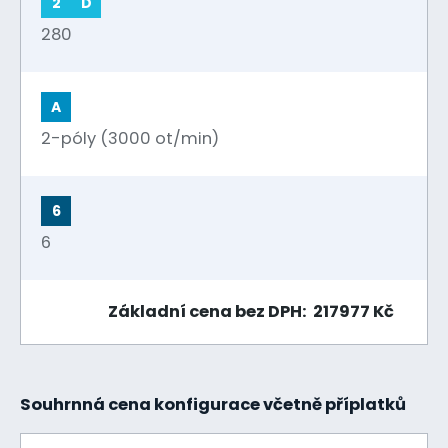
2
D
280
A
2-póly (3000 ot/min)
6
6
Základní cena bez DPH: 217977 Kč
Souhrnná cena konfigurace včetně příplatků