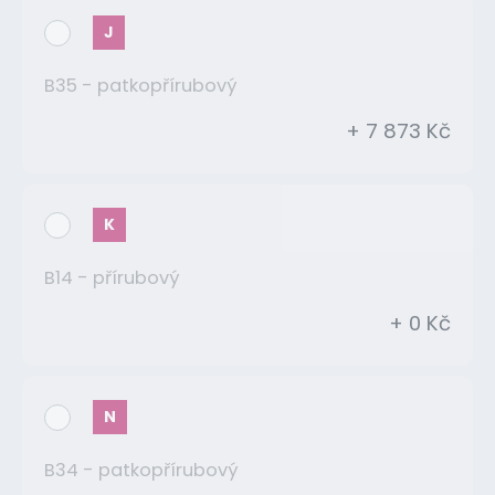
J
B35 - patkopřírubový
+ 7 873 Kč
K
B14 - přírubový
+ 0 Kč
N
B34 - patkopřírubový