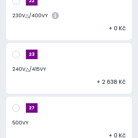
22
230V△/400VY
+ 0 Kč
23
240V△/415VY
+ 2 638 Kč
27
500VY
+ 0 Kč