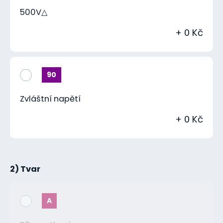
500V△
+ 0 Kč
90
Zvláštní napětí
+ 0 Kč
2) Tvar
A