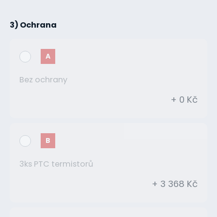
3) Ochrana
A
Bez ochrany
+ 0 Kč
B
3ks PTC termistorů
+ 3 368 Kč