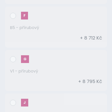
F
B5 - přírubový
+ 8 712 Kč
G
V1 - přírubový
+ 8 795 Kč
J