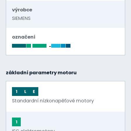
výrobce
SIEMENS
označení
-
základní parametry motoru
1
L
E
Standardní nízkonapěťové motory
1