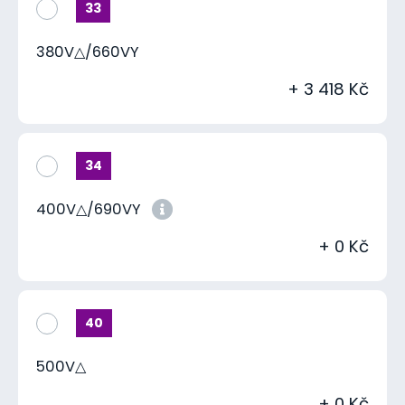
33
380V△/660VY
+ 3 418 Kč
34
400V△/690VY
+ 0 Kč
40
500V△
+ 0 Kč