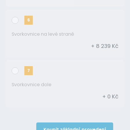
6
Svorkovnice na levé straně
+ 8 239 Kč
7
Svorkovnice dole
+ 0 Kč
Koupit základní provedení