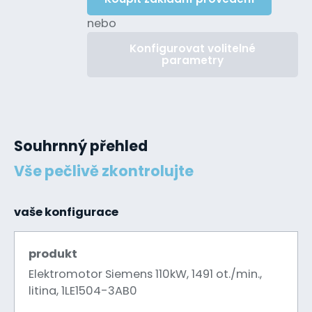
nebo
Konfigurovat volitelné
parametry
Souhrnný přehled
Vše pečlivě zkontrolujte
vaše konfigurace
produkt
Elektromotor Siemens 110kW, 1491 ot./min.,
litina, 1LE1504-3AB0