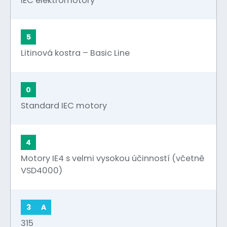
IEC elektromotory
5
Litinová kostra – Basic Line
0
Standard IEC motory
4
Motory IE4 s velmi vysokou účinností (včetně
VSD4000)
3
A
315