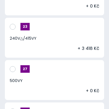
+ 0 Kč
23
240V△/415VY
+ 3 418 Kč
27
500VY
+ 0 Kč