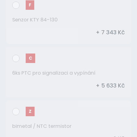
F
Senzor KTY 84-130
+ 7 343 Kč
C
6ks PTC pro signalizaci a vypínání
+ 5 633 Kč
Z
bimetal / NTC termistor