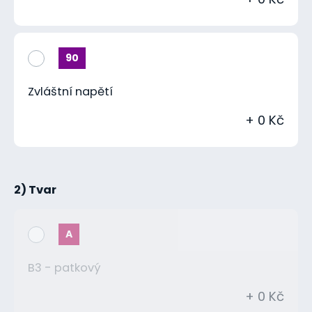
90
Zvláštní napětí
+ 0 Kč
2) Tvar
A
B3 - patkový
+ 0 Kč