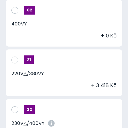
02
400VY
+ 0 Kč
21
220V△/380VY
+ 3 418 Kč
22
230V△/400VY