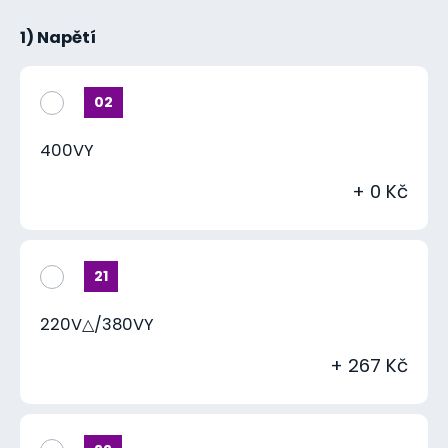
1) Napětí
02
400VY
+ 0 Kč
21
220V△/380VY
+ 267 Kč