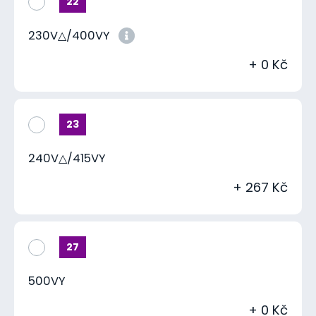
22
230V△/400VY
+ 0 Kč
23
240V△/415VY
+ 267 Kč
27
500VY
+ 0 Kč