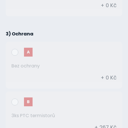
+ 0 Kč
3) Ochrana
A
Bez ochrany
+ 0 Kč
B
3ks PTC termistorů
+ 267 Kč