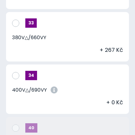
33
380V△/660VY
+ 267 Kč
34
400V△/690VY
+ 0 Kč
40