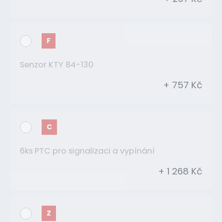
F
Senzor KTY 84-130
+ 757 Kč
C
6ks PTC pro signalizaci a vypínání
+ 1 268 Kč
Z