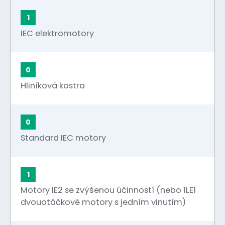
1
IEC elektromotory
0
Hliníková kostra
0
Standard IEC motory
1
Motory IE2 se zvýšenou účinností (nebo 1LE1
dvouotáčkové motory s jedním vinutím)