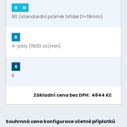
0
D
80 (standardní průměr hřídel D=19mm)
B
4-póly (1500 ot/min)
6
6
Základní cena bez DPH: 4844 Kč
Souhrnná cena konfigurace včetně příplatků