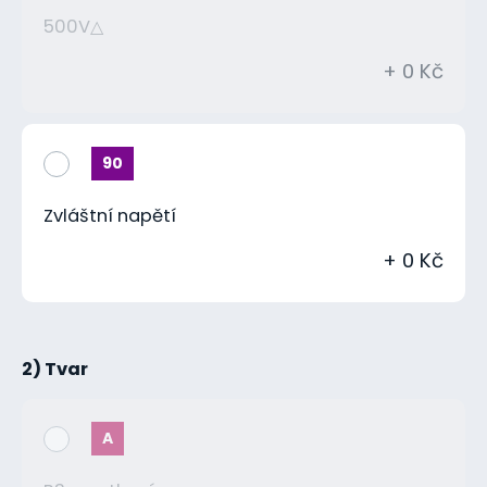
500V△
+ 0 Kč
90
Zvláštní napětí
+ 0 Kč
2) Tvar
A