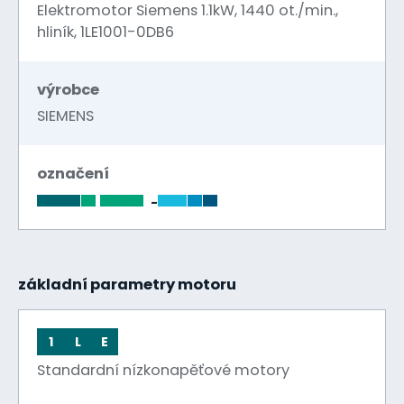
Elektromotor Siemens 1.1kW, 1440 ot./min.,
hliník, 1LE1001-0DB6
výrobce
SIEMENS
označení
-
základní parametry motoru
1
L
E
Standardní nízkonapěťové motory