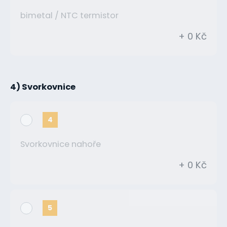
bimetal / NTC termistor
+ 0 Kč
4) Svorkovnice
4
Svorkovnice nahoře
+ 0 Kč
5