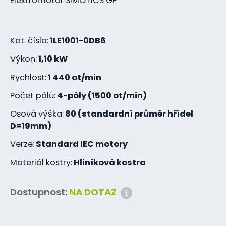
Elektromotor SIMOTICS GP
Kat. číslo:
1LE1001-0DB6
Výkon:
1,10 kW
Rychlost:
1 440 ot/min
Počet pólů:
4-póly (1500 ot/min)
Osová výška:
80 (standardní průměr hřídel
D=19mm)
Verze:
Standard IEC motory
Materiál kostry:
Hliníková kostra
Dostupnost:
NA DOTAZ