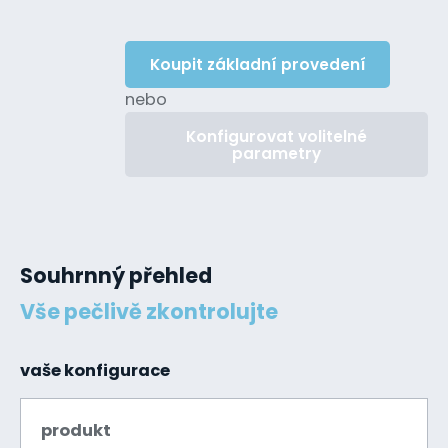
Koupit základní provedení
nebo
Konfigurovat volitelné
parametry
Souhrnný přehled
Vše pečlivě zkontrolujte
vaše konfigurace
produkt