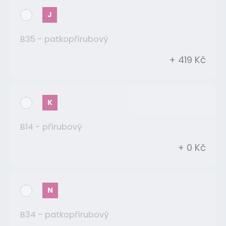
J
B35 - patkopřírubový
+ 419 Kč
K
B14 - přírubový
+ 0 Kč
N
B34 - patkopřírubový