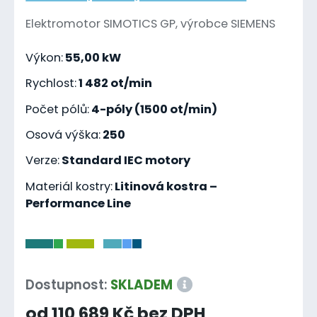
Elektromotor SIMOTICS GP, výrobce SIEMENS
Výkon:
55,00 kW
Rychlost:
1 482 ot/min
Počet pólů:
4-póly (1500 ot/min)
Osová výška:
250
Verze:
Standard IEC motory
Materiál kostry:
Litinová kostra –
Performance Line
-
Dostupnost:
SKLADEM
od 110 689 Kč bez DPH