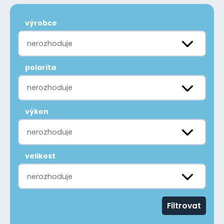
výrobce
nerozhoduje
polarita
nerozhoduje
výkon
nerozhoduje
velikost
nerozhoduje
Filtrovat