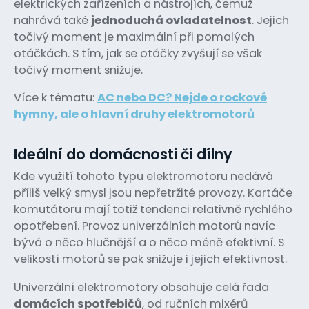
elektrických zařízeních a nástrojích, čemuž
nahrává také
jednoduchá ovladatelnost
. Jejich
točivý moment je maximální při pomalých
otáčkách. S tím, jak se otáčky zvyšují se však
točivý moment snižuje.
Více k tématu:
AC nebo DC? Nejde o rockové
hymny, ale o hlavní druhy elektromotorů
Ideální do domácnosti či dílny
Kde využití tohoto typu elektromotoru nedává
příliš velký smysl jsou nepřetržité provozy. Kartáče
komutátoru mají totiž tendenci relativně rychlého
opotřebení. Provoz univerzálních motorů navíc
bývá o něco hlučnější a o něco méně efektivní. S
velikostí motorů se pak snižuje i jejich efektivnost.
Univerzální elektromotory obsahuje celá řada
domácích spotřebičů
, od ručních mixérů