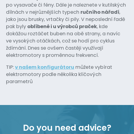
po vysavače či fény. Dále je naleznete v kutilských
dílnách v nejrůznějších typech
ručního nářadí
,
jako jsou brusky, vrtačky či pily. V neposlední řadě
pak byly
oblíbené i u výrobců praček
, kde
dokážou roztáčet buben na obě strany, a navíc
ve vysokých otáčkách, což se hodí pro cyklus
ždímání. Dnes se ovšem častěji využívají
elektromotory s proměnnou frekvencí.
TIP:
v našem konfigurátoru
můžete vybírat
elektromotory podle několika klíčových
parametrů
Do you need advice?