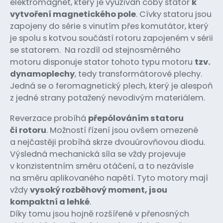
elektromagnet, který je využíván coby stator
k
vytvoření magnetického pole
. Cívky statoru jsou
zapojeny do série s vinutím přes komutátor, který
je spolu s kotvou součástí rotoru zapojeném v sérii
se statorem. Na rozdíl od stejnosměrného
motoru disponuje stator tohoto typu motoru
tzv.
dynamoplechy
, tedy transformátorové plechy.
Jedná se o feromagnetický plech, který je alespoň
z jedné strany potažený nevodivým materiálem.
Reverzace probíhá
přepólováním statoru
či rotoru
. Možností řízení jsou ovšem omezené
a nejčastěji probíhá skrze dvouúrovňovou diodu.
Výsledná mechanická síla se vždy projevuje
v konzistentním směru otáčení, a to nezávisle
na směru aplikovaného napětí. Tyto motory mají
vždy
vysoký rozběhový moment, jsou
kompaktní a lehké
.
Díky tomu jsou hojně rozšířené v přenosných