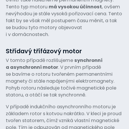
Tento typ motoru
má vysokou účinnost
, ovšem
nevýhodou je stále vysoká pořizovací cena. Tento
fakt by se však měl postupem času měnit, a tak
se budou tyto motory objevovat
i v domácnostech.
Střídavý třífázový motor
V tomto případě rozlišujeme
synchronní
a asynchronní motor
. V prvním případě
se bavíme o rotoru tvořeném permanentními
magnety či stále napájenými elektromagnety.
Pohyb rotoru následuje točivé magnetické pole
statoru, a otáčí se tak synchronně.
V případě indukčního asynchronního motoru je
základem rotor s kotvou nakrátko. V kleci je proud
tvořen statorem, čímž vzniká vlastní magnetické
pole. Tím je odpuzován od magnetického pole