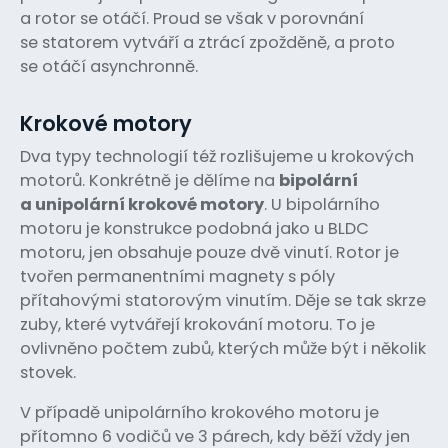
a rotor se otáčí. Proud se však v porovnání
se statorem vytváří a ztrácí zpožděně, a proto
se otáčí asynchronně.
Krokové motory
Dva typy technologií též rozlišujeme u krokových
motorů. Konkrétně je dělíme na
bipolární
a unipolární krokové motory
. U bipolárního
motoru je konstrukce podobná jako u BLDC
motoru, jen obsahuje pouze dvě vinutí. Rotor je
tvořen permanentními magnety s póly
přítahovými statorovým vinutím. Děje se tak skrze
zuby, které vytvářejí krokování motoru. To je
ovlivněno počtem zubů, kterých může být i několik
stovek.
V případě unipolárního krokového motoru je
přítomno 6 vodičů ve 3 párech, kdy běží vždy jen