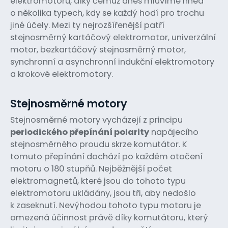
elektromotoru, díky čemuž dnes mluvíme hned
o několika typech, kdy se každý hodí pro trochu
jiné účely. Mezi ty nejrozšířenější patří
stejnosměrný kartáčový elektromotor, univerzální
motor, bezkartáčový stejnosměrný motor,
synchronní a asynchronní indukční elektromotory
a krokové elektromotory.
Stejnosměrné motory
Stejnosměrné motory vycházejí z principu
periodického přepínání polarity
napájecího
stejnosměrného proudu skrze komutátor. K
tomuto přepínání dochází po každém otočení
motoru o 180 stupňů. Nejběžnější počet
elektromagnetů, které jsou do tohoto typu
elektromotoru ukládány, jsou tři, aby nedošlo
k zaseknutí. Nevýhodou tohoto typu motoru je
omezená účinnost právě díky komutátoru, který