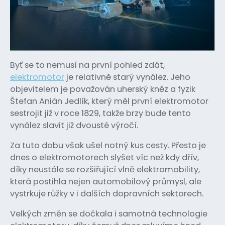
Byť se to nemusí na první pohled zdát,
elektromotor
je relativně starý vynález. Jeho
objevitelem je považován uherský kněz a fyzik
Štefan Anián Jedlík, který měl první elektromotor
sestrojit již v roce 1829, takže brzy bude tento
vynález slavit již dvousté výročí.
Za tuto dobu však ušel notný kus cesty. Přesto je
dnes o elektromotorech slyšet víc než kdy dřív,
díky neustále se rozšiřující vlně elektromobility,
která postihla nejen automobilový průmysl, ale
vystrkuje růžky v i dalších dopravních sektorech.
Velkých změn se dočkala i samotná technologie