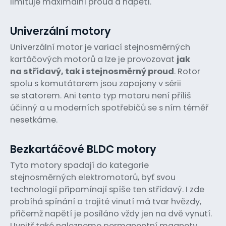
limituje maximální proud a napětí.
Univerzální motory
Univerzální motor je variací stejnosměrných
kartáčových motorů a lze je provozovat
jak
na střídavý, tak i stejnosměrný proud
. Rotor
spolu s komutátorem jsou zapojeny v sérii
se statorem. Ani tento typ motoru není příliš
účinný a u moderních spotřebičů se s ním téměř
nesetkáme.
Bezkartáčové BLDC motory
Tyto motory spadají do kategorie
stejnosměrných elektromotorů, byť svou
technologií připomínají spíše ten střídavý. I zde
probíhá spínání a trojité vinutí má tvar hvězdy,
přičemž napětí je posíláno vždy jen na dvě vynutí.
Uvnitř také nalezneme permanentní magnety.