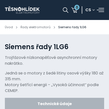
0
CS
Úvod
Řady elektromotorů
Siemens řady 1LG6
Siemens řady 1LG6
Trojfázové nízkonapěťové asynchronní motory
nakrátko.
Jedná se o motory z šedé litiny osové výšky 180 až
315 mm.
Motory šetřící energii - „Vysoká účinnost“ podle
CEMEP.
Technické údaje