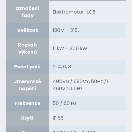
Označení
Elektromotor 1LG6
řady
Velikost
180M – 315L
Rozsah
11 kW – 200 kW
výkonů
Počet pólů
2, 4, 6, 8
Jmenovité
400VD / 690VY, 50Hz //
napětí
460VD, 60Hz
Frekvence
50 / 60 Hz
Krytí
IP 55