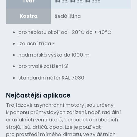
Tvar
IM B3, IM B5, IM B35
Kostra
šedá litina
pro teplotu okolí od -20°C do + 40°C
izolační třída F
nadmořská výška do 1000 m
pro trvalé zatížení S1
standardní nátěr RAL 7030
Nejčastější aplikace
Trojfázové asynchronní motory jsou určeny
k pohonu průmyslových zařízení, např. radiální
či axiálních ventilátorů, čerpadel, obráběcích
strojů, lisů, drtičů, apod. Lze je používat
pro prostředí mírného klimatu, ve zvláštních