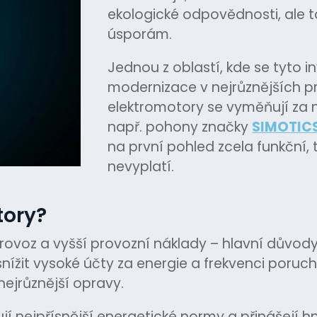
ekologické odpovědnosti, ale
úsporám.
Jednou z oblastí, kde se tyto in
modernizace v nejrůznějších p
elektromotory se vyměňují za 
např. pohony značky
SIMOTIC
na první pohled zcela funkční, 
nevyplatí.
otory?
 provoz a vyšší provozní náklady – hlavní důvo
 snížit vysoké účty za energie a frekvenci por
nejrůznější opravy.
í nejpřísnější energetické normy a přinášejí h