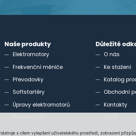
Naše produkty
Důležité odk
Elektromotory
O nás
Frekvenční měniče
Ke stažení
Převodovky
Katalog pro
Softstartéry
Obchodní p
Úpravy elektromotorů
Kontakty
Poradenství
GDPR
 nástroje s cílem vylepšení uživatelského prostředí, zobrazení při