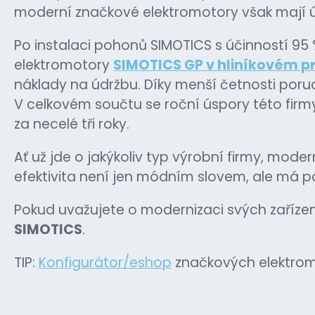
moderní značkové elektromotory však mají ú
Po instalaci pohonů SIMOTICS s účinností 95 %
elektromotory
SIMOTICS GP v hliníkovém p
náklady na údržbu. Díky menší četnosti poruc
V celkovém součtu se roční úspory této firmy t
za necelé tři roky.
Ať už jde o jakýkoliv typ výrobní firmy, mode
efektivita není jen módním slovem, ale má po
Pokud uvažujete o modernizaci svých zařízen
SIMOTICS
.
TIP:
Konfigurátor/eshop
značkových elektro