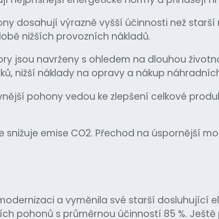
y dosahují výrazně vyšší účinnosti než starší
odobě nižších provozních nákladů.
ry jsou navrženy s ohledem na dlouhou životnos
 nižší náklady na opravy a nákup náhradních
tivnější pohony vedou ke zlepšení celkové produ
ie snižuje emise CO2. Přechod na úspornější mo
 modernizaci a vyměnila své starší dosluhující
h pohonů s průměrnou účinností 85 %. Ještě pře