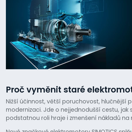
Proč vyměnit staré elektrom
Nižší účinnost, větší poruchovost, hlučnější
modernizaci. Jde o nejjednodušší cestu, jak
podstatnou roli hraje i zmenšení nákladů na 
Nové značkové elektromotory SIMOTICS splňuj