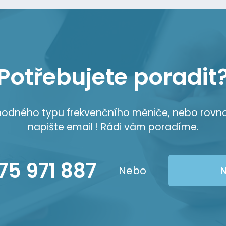
Potřebujete poradit
vhodného typu frekvenčního měniče, nebo rovn
napište email ! Rádi vám poradíme.
75 971 887
Nebo
N