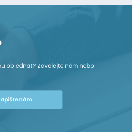
?
ou objednat? Zavolejte nám nebo
apište nám