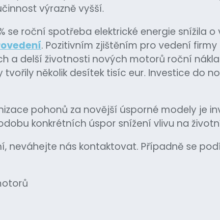
činnost výrazně vyšší.
 se roční spotřeba elektrické energie snížila o 
rovedení
. Pozitivním zjištěním pro vedení firmy 
h a delší životnosti nových motorů roční nákla
vořily několik desítek tisíc eur. Investice do n
rnizace pohonů za novější úsporné modely je inve
dobu konkrétních úspor snížení vlivu na životní
í, neváhejte nás kontaktovat. Případně se pod
motorů