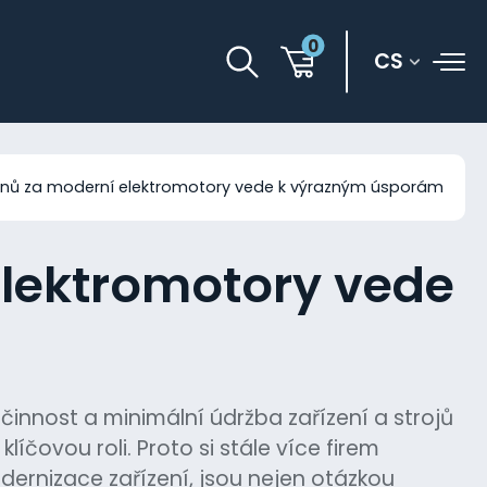
0
CS
nů za moderní elektromotory vede k výrazným úsporám
lektromotory vede
účinnost a minimální údržba zařízení a strojů
íčovou roli. Proto si stále více firem
ernizace zařízení, jsou nejen otázkou