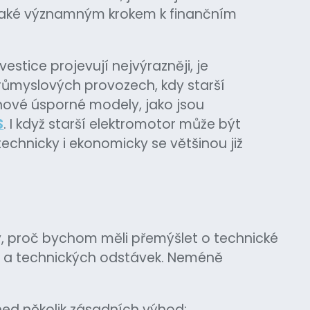
 také významným krokem k finančním
vestice projevují nejvýrazněji, je
růmyslových provozech, kdy starší
nové úsporné modely, jako jsou
S
. I když starší elektromotor může být
technicky i ekonomicky se většinou již
dy, proč bychom měli přemýšlet o technické
uch a technických odstávek. Neméně
ned několik zásadních výhod: