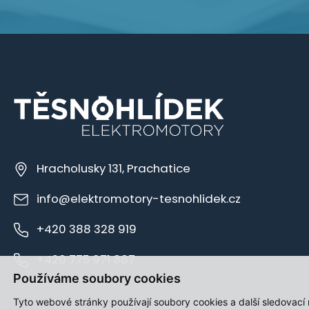
Hracholusky 131, Prachatice
info@elektromotory-tesnohlidek.cz
+420 388 328 919
+420 775 971 887
Používáme soubory cookies
Tyto webové stránky používají soubory cookies a další sledovací